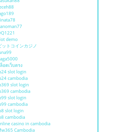
asukan88
eceh88
ago189
inata78
hanoman77
QQ1221
lot demo
ビットコインカジノ
una99
aga5000
ล็อตเว็บตรง
p24 slot login
p24 cambodia
p369 slot login
p369 cambodia
p99 slot login
p99 cambodia
p8 slot login
p8 cambodia
nline casino in cambodia
Mw365 Cambodia