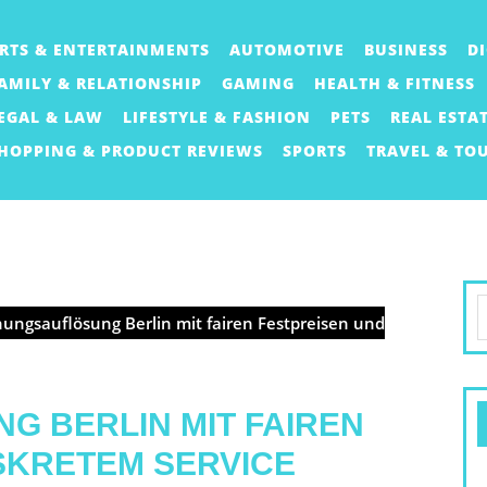
RTS & ENTERTAINMENTS
AUTOMOTIVE
BUSINESS
D
AMILY & RELATIONSHIP
GAMING
HEALTH & FITNESS
EGAL & LAW
LIFESTYLE & FASHION
PETS
REAL ESTA
HOPPING & PRODUCT REVIEWS
SPORTS
TRAVEL & TO
S
ngsauflösung Berlin mit fairen Festpreisen und
f
 BERLIN MIT FAIREN
SKRETEM SERVICE