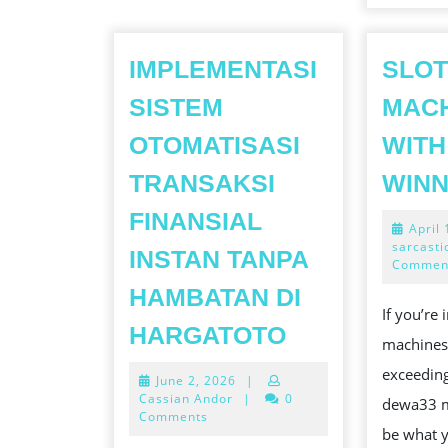
IMPLEMENTASI
SLO
SISTEM
MAC
OTOMATISASI
WITH
TRANSAKSI
WINN
FINANSIAL
April
sarcasti
INSTAN TANPA
Commen
HAMBATAN DI
If you’re 
IMPLEMENTA
HARGATOTO
machines 
SISTEM
exceeding
June
June 2, 2026
|
OTOMATISAS
2,
Cassian Andor
|
0
dewa33 m
TRANSAKSI
2026
Comments
be what y