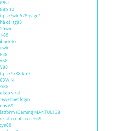
88vi
88p 10
ttps://win678.page/
hà cái tg88
55win
NK88
abartoto
uwin
R88
V88
W88
ttps://tr88.krd/
789WIN
QS88
okep viral
ewahbet login
uas 69
latform iGaming MANTUL138
ink alternatif receh69
oya88