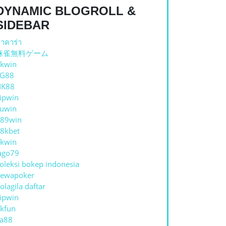
DYNAMIC BLOGROLL &
SIDEBAR
าคาร่า
麻雀無料ゲーム
kwin
TG88
NK88
ipwin
uwin
89win
8kbet
kwin
ago79
oleksi bokep indonesia
ewapoker
olagila daftar
ipwin
kfun
a88