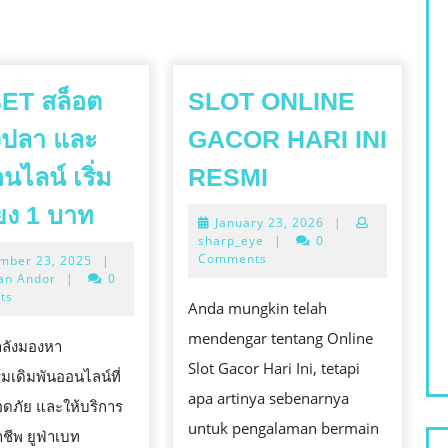
ET สล็อต
SLOT ONLINE
งปลา และ
GACOR HARI INI
SLOT
นไลน์ เริ่ม
RESMI
ONLINE
UFABET
ียง 1 บาท
January
January 23, 2026
|
GACOR
สล็อต
23,
sharp_eye
|
0
HARI
2026
Comments
September
mber 23, 2025
|
เกม
23,
an Andor
|
0
INI
ยิง
2025
ts
Anda mungkin telah
RESMI
ปลา
mendengar tentang Online
ลังมองหา
และ
Slot Gacor Hari Ini, tetapi
เดิมพันออนไลน์ที่
เกม
apa artinya sebenarnya
อดภัย และให้บริการ
ออนไลน์
untuk pengalaman bermain
าชีพ ยูฟ่าเบท