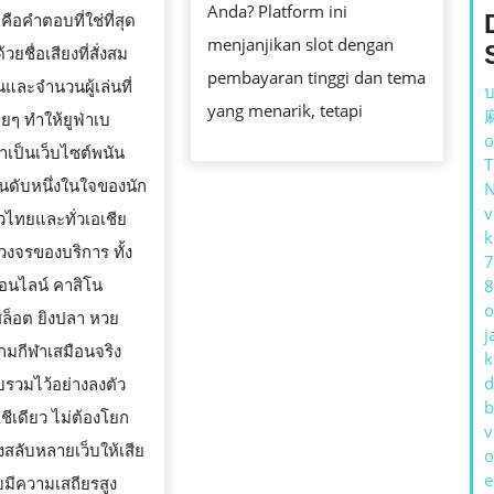
เริ่ม
TAS
Anda? Platform ini
ือคำตอบที่ใช่ที่สุด
ต้น
menjanjikan slot dengan
้วยชื่อเสียงที่สั่งสม
เพียง
pembayaran tinggi dan tema
ละจำนวนผู้เล่นที่
บ
1
yang menarik, tetapi
ื่อยๆ ทำให้ยูฟ่าเบ
บาท
o
มาเป็นเว็บไซต์พนัน
นดับหนึ่งในใจของนัก
v
วไทยและทั่วเอเชีย
k
งจรของบริการ ทั้ง
7
นไลน์ คาสิโน
8
o
ล็อต ยิงปลา หวย
j
กมกีฬาเสมือนจริง
k
d
บรวมไว้อย่างลงตัว
b
ชีเดียว ไม่ต้องโยก
v
องสลับหลายเว็บให้เสีย
o
e
มีความเสถียรสูง