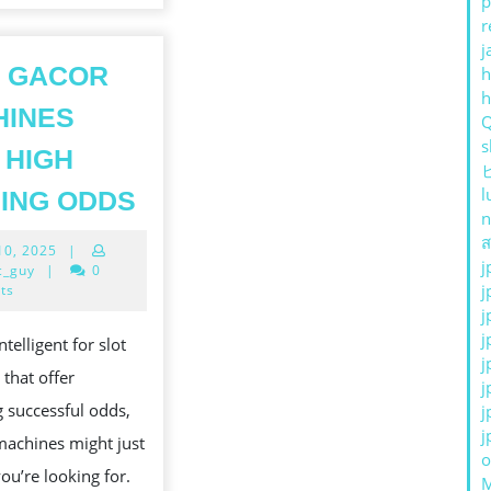
p
r
j
T GACOR
h
HINES
s
 HIGH
SLOT
l
ING ODDS
n
GACOR
ส
April
 10, 2025
|
MACHINES
j
10,
c_guy
|
0
WITH
2025
j
ts
j
HIGH
j
intelligent for slot
WINNING
SI
j
that offer
ODDS
j
 successful odds,
j
I
j
achines might just
o
ou’re looking for.