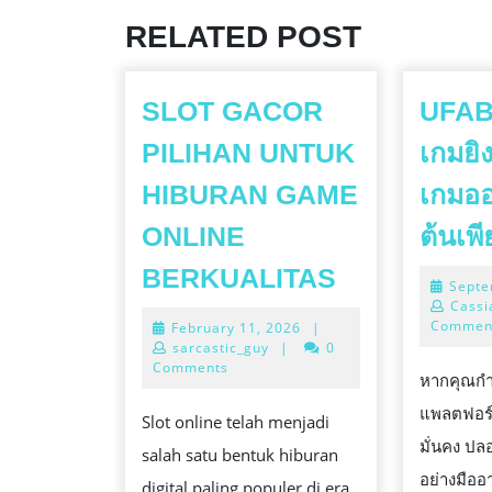
RELATED POST
SLOT GACOR
UFAB
PILIHAN UNTUK
เกมยิ
HIBURAN GAME
เกมออ
ONLINE
ต้นเพ
SLOT
BERKUALITAS
Septe
GACOR
Cassi
Commen
February
February 11, 2026
|
PILIHAN
11,
sarcastic_guy
|
0
UNTUK
2026
Comments
หากคุณกำ
HIBURAN
แพลตฟอร์ม
Slot online telah menjadi
GAME
มั่นคง ปล
salah satu bentuk hiburan
ONLINE
อย่างมืออ
digital paling populer di era