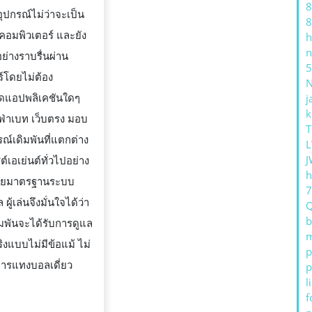
8
อุปกรณ์ไม่ว่าจะเป็น
8
อคอมพิวเตอร์ และยัง
h
n
ย่างราบรื่นผ่าน
5
ร์โดยไม่ต้อง
ดแอปพลิเคชันใดๆ
j
k
ยูฟ่าเบท เว็บตรง มอบ
T
์เดิมพันที่แตกต่าง
L
J
์เอเย่นต์ทั่วไปอย่าง
h
้วยมาตรฐานระบบ
ผู้เล่นจึงมั่นใจได้ว่า
b
มพันจะได้รับการดูแล
m
ิงแบบไม่มีข้อแม้ ไม่
p
การแทงบอลเดี่ยว
p
l
f