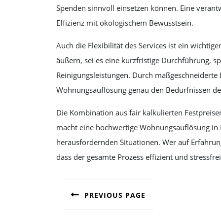
Spenden sinnvoll einsetzen können. Eine veran
Effizienz mit ökologischem Bewusstsein.
Auch die Flexibilität des Services ist ein wichti
äußern, sei es eine kurzfristige Durchführung, 
Reinigungsleistungen. Durch maßgeschneiderte L
Wohnungsauflösung genau den Bedürfnissen des 
Die Kombination aus fair kalkulierten Festpreise
macht eine hochwertige Wohnungsauflösung in Be
herausfordernden Situationen. Wer auf Erfahrung
dass der gesamte Prozess effizient und stressfre
POST
PREVIOUS PAGE
NAVIGATION
Previous
post: