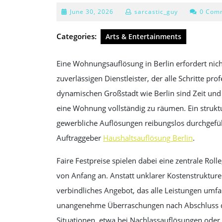
June
June 30, 2026
sarcastic_guy
0 Com
30,
2026
Categories:
Arts & Entertainments
Eine Wohnungsauflösung in Berlin erfordert nich
zuverlässigen Dienstleister, der alle Schritte pro
dynamischen Großstadt wie Berlin sind Zeit und
eine Wohnung vollständig zu räumen. Ein struktur
gewerbliche Auflösungen reibungslos durchgefüh
Auftraggeber
Haushaltsauflösung Berlin
.
Faire Festpreise spielen dabei eine zentrale Rol
von Anfang an. Anstatt unklarer Kostenstruktur
verbindliches Angebot, das alle Leistungen umfas
unangenehme Überraschungen nach Abschluss de
Situationen, etwa bei Nachlassauflösungen oder 