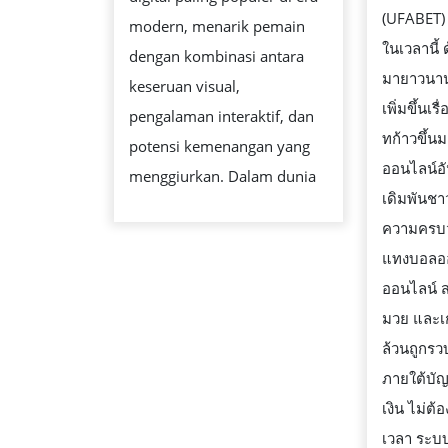
BERKUALI
(UFABET) ค
modern, menarik pemain
ในเวลานี้ ด
dengan kombinasi antara
มายาวนานแ
keseruan visual,
เพิ่มขึ้นเร
pengalaman interaktif, dan
ทก้าวขึ้น
potensi kemenangan yang
ออนไลน์อั
menggiurkan. Dalam dunia
เดิมพันชา
ความครบว
แทงบอลออ
ออนไลน์ ส
มวย และเ
ล้วนถูกรว
ภายใต้บัญ
เงิน ไม่ต้
เวลา ระบบ