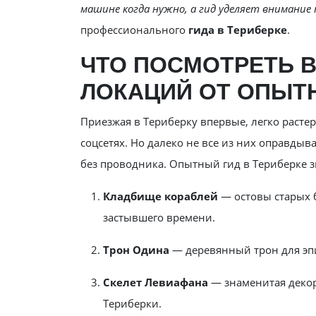
машине когда нужно, а гид уделяет внимание
профессионального
гида в Териберке
.
ЧТО ПОСМОТРЕТЬ В
ЛОКАЦИЙ ОТ ОПЫТ
Приезжая в Териберку впервые, легко расте
соцсетях. Но далеко не все из них оправды
без проводника. Опытный гид в Териберке з
Кладбище кораблей
— остовы старых 
застывшего времени.
Трон Одина
— деревянный трон для эп
Скелет Левиафана
— знаменитая декор
Териберки.