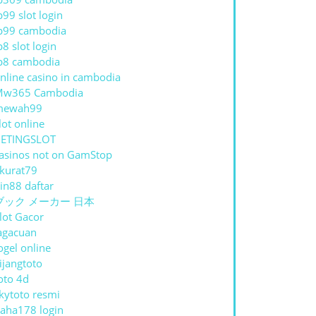
p99 slot login
p99 cambodia
p8 slot login
p8 cambodia
nline casino in cambodia
Mw365 Cambodia
mewah99
lot online
ETINGSLOT
asinos not on GamStop
kurat79
in88 daftar
ブック メーカー 日本
lot Gacor
agacuan
ogel online
ijangtoto
oto 4d
kytoto resmi
aha178 login