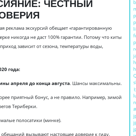
СИЯНИЕ: ЧЕСТНЫЙ
b
m
ДОВЕРИЯ
p
p
дая реклама экскурсий обещает «гарантированную
l
f
ерке никогда не даст 100% гарантии. Потому что киты
p
 приход зависит от сезона, температуры воды,
r
j
h
20 года:
s
ины апреля до конца августа
. Шансы максимальны.
l
корее приятный бонус, а не правило. Например, зимой
n
регов Териберки.
ส
j
 малые полосатики (минке).
j
j
 обещаний вызывают настоящее доверие к гиду.
j