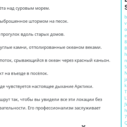
та над суровым морем.
b
выброшенное штормом на песок.
v
o
прогулок вдоль старых домов.
e
8
руглые камни, отполированные океаном веками.
8
h
оток, срывающийся в океан через красный каньон.
n
5
т на въезде в посёлок.
j
k
где чувствуется настоящее дыхание Арктики.
T
L
рут так, чтобы вы увидели все эти локации без
J
вательности. Его профессионализм заслуживает
h