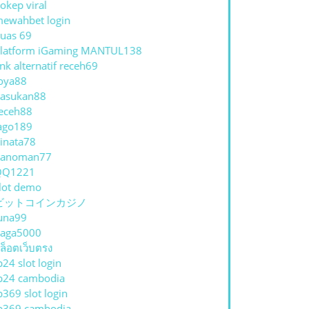
okep viral
ewahbet login
uas 69
latform iGaming MANTUL138
ink alternatif receh69
oya88
asukan88
eceh88
ago189
inata78
hanoman77
QQ1221
lot demo
ビットコインカジノ
una99
aga5000
ล็อตเว็บตรง
p24 slot login
p24 cambodia
p369 slot login
p369 cambodia