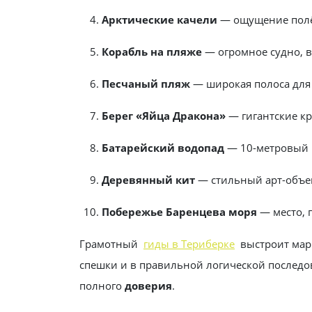
Арктические качели
— ощущение полё
Корабль на пляже
— огромное судно, 
Песчаный пляж
— широкая полоса для 
Берег «Яйца Дракона»
— гигантские к
Батарейский водопад
— 10-метровый п
Деревянный кит
— стильный арт-объек
Побережье Баренцева моря
— место, 
Грамотный
гиды в Териберке
выстроит марш
спешки и в правильной логической последо
полного
доверия
.