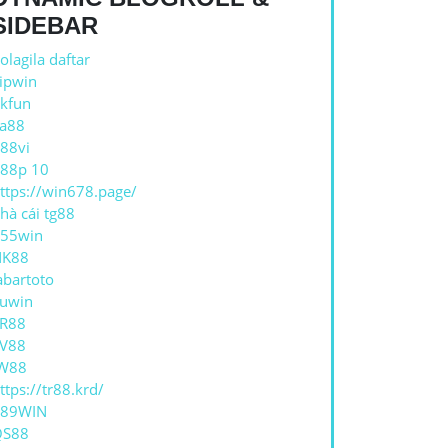
SIDEBAR
olagila daftar
ipwin
kfun
a88
88vi
88p 10
ttps://win678.page/
hà cái tg88
55win
NK88
abartoto
uwin
R88
V88
W88
ttps://tr88.krd/
789WIN
QS88