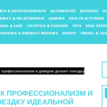
RTS & ENTERTAINMENTS
AUTOMOTIVE
BUSINESS
D
AMILY & RELATIONSHIP
GAMING
HEALTH & FITNESS
EGAL & LAW
LIFESTYLE & FASHION
PETS
REAL ESTA
HOPPING & PRODUCT REVIEWS
SPORTS
TRAVEL & TO
S
к профессионализм и доверие делают поездку
f
КАК ПРОФЕССИОНАЛИЗМ И
ОЕЗДКУ ИДЕАЛЬНОЙ