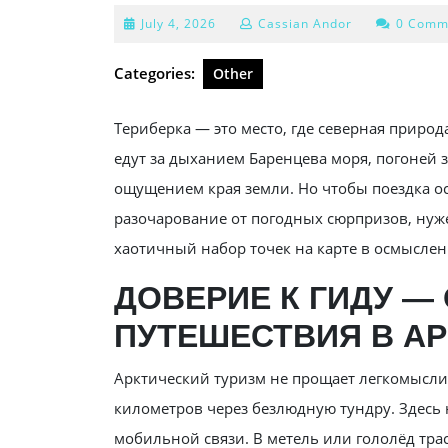
July
July 4, 2026
Cassian Andor
0 Comm
4,
2026
Categories:
Other
Териберка — это место, где северная природ
едут за дыханием Баренцева моря, погоней 
ощущением края земли. Но чтобы поездка ос
разочарование от погодных сюрпризов, нуж
хаотичный набор точек на карте в осмыслен
ДОВЕРИЕ К ГИДУ —
ПУТЕШЕСТВИЯ В АР
Арктический туризм не прощает легкомысли
километров через безлюдную тундру. Здесь 
мобильной связи. В метель или гололёд трас