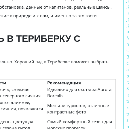
j
обстановка, данные от капитанов, реальные шансы,
j
ние к природе и к вам, и именно за это гости
j
j
o
Ь В ТЕРИБЕРКУ С
s
B
кально. Хороший гид в Териберке поможет выбрать
c
a
p
сти
Рекомендация
S
ночь, снежная
Идеально для охоты за Aurora
l
к северного сияния
Borealis
t
ятся длиннее,
Меньше туристов, отличные
k
 сияния, появляются
контрастные фото
t
s
день, цветущая
Самый комфортный сезон для
h
к сезона китов
морских прогулок