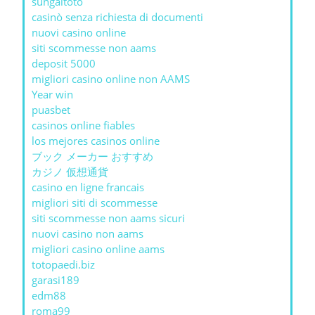
sungaitoto
casinò senza richiesta di documenti
nuovi casino online
siti scommesse non aams
deposit 5000
migliori casino online non AAMS
Year win
puasbet
casinos online fiables
los mejores casinos online
ブック メーカー おすすめ
カジノ 仮想通貨
casino en ligne francais
migliori siti di scommesse
siti scommesse non aams sicuri
nuovi casino non aams
migliori casino online aams
totopaedi.biz
garasi189
edm88
roma99