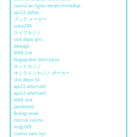
casino en ligne retrait immédiat
api22 daftar
ブック メーカー
suka288
ライブカジノ
slot depo qris
dewajp
M88 link
Nagapoker Slot Gacor
ネットカジノ
オンラインカジノ ポーカー
slot depo 5k
api22 alternatif
api22 alternatif
M88 slot
Jambitoto
Bokep enak
non uk casino
mdg188
casino sans kyc