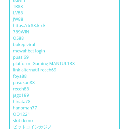
TR88
LV88
JW88
https://tr88.krd/
789WIN
QS88
bokep viral
mewahbet login
puas 69
platform iGaming MANTUL138
link alternatif receh69
foya88
pasukan88
receh88
jago189
hinata78
hanoman77
QQ1221
slot demo
ビットコインカジノ