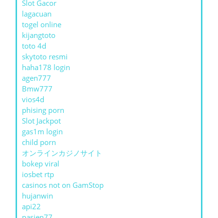
Slot Gacor
lagacuan
togel online
kijangtoto
toto 4d
skytoto resmi
haha178 login
agen777
Bmw777
vios4d
phising porn
Slot Jackpot
gas1m login
child porn
オンラインカジノサイト
bokep viral
iosbet rtp
casinos not on GamStop
hujanwin
api22
pasien77