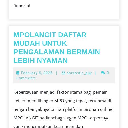
financial
AT
ONLINE
CASINOS
MPOLANGIT DAFTAR
MUDAH UNTUK
PENGALAMAN BERMAIN
MPOLANGIT
LEBIH NYAMAN
DAFTAR
February
February 6, 2026
|
sarcastic_guy
|
0
MUDAH
6,
Comments
2026
UNTUK
Kepercayaan menjadi faktor utama bagi pemain
PENGALAMAN
ketika memilih agen MPO yang tepat, terutama di
BERMAIN
tengah banyaknya pilihan platform taruhan online.
LEBIH
MPOLANGIT hadir sebagai agen MPO terpercaya
NYAMAN
yang menempatkan keamanan dan