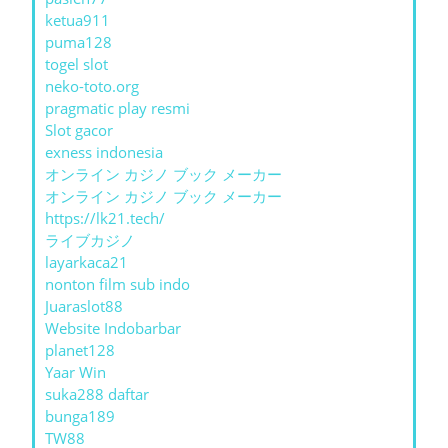
ketua911
puma128
togel slot
neko-toto.org
pragmatic play resmi
Slot gacor
exness indonesia
オンライン カジノ ブック メーカー
オンライン カジノ ブック メーカー
https://lk21.tech/
ライブカジノ
layarkaca21
nonton film sub indo
Juaraslot88
Website Indobarbar
planet128
Yaar Win
suka288 daftar
bunga189
TW88