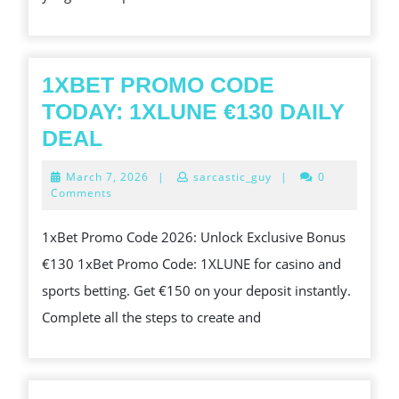
1XBET PROMO CODE
TODAY: 1XLUNE €130 DAILY
1XBET
DEAL
PROMO
March
March 7, 2026
|
sarcastic_guy
|
0
CODE
7,
Comments
2026
TODAY:
1xBet Promo Code 2026: Unlock Exclusive Bonus
1XLUNE
€130 1xBet Promo Code: 1XLUNE for casino and
€130
sports betting. Get €150 on your deposit instantly.
DAILY
Complete all the steps to create and
DEAL