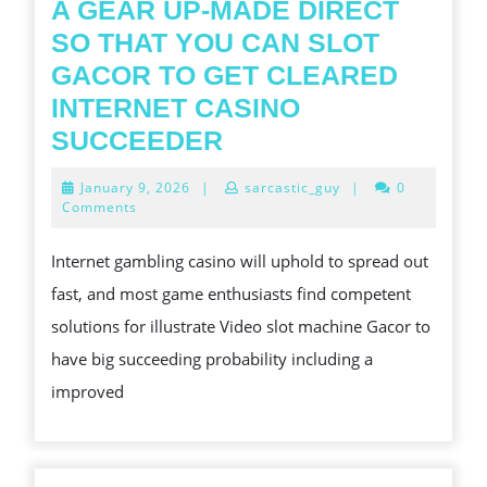
A GEAR UP-MADE DIRECT
SO THAT YOU CAN SLOT
GACOR TO GET CLEARED
INTERNET CASINO
A
SUCCEEDER
GEAR
January
January 9, 2026
|
sarcastic_guy
|
0
UP-
9,
Comments
2026
MADE
Internet gambling casino will uphold to spread out
DIRECT
fast, and most game enthusiasts find competent
SO
solutions for illustrate Video slot machine Gacor to
THAT
have big succeeding probability including a
YOU
improved
CAN
SLOT
GACOR