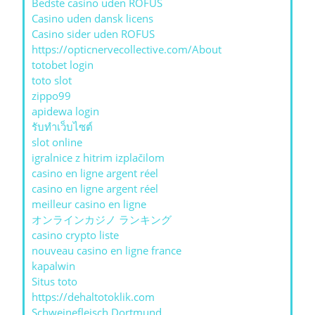
Bedste casino uden ROFUS
Casino uden dansk licens
Casino sider uden ROFUS
https://opticnervecollective.com/About
totobet login
toto slot
zippo99
apidewa login
รับทําเว็บไซต์
slot online
igralnice z hitrim izplačilom
casino en ligne argent réel
casino en ligne argent réel
meilleur casino en ligne
オンラインカジノ ランキング
casino crypto liste
nouveau casino en ligne france
kapalwin
Situs toto
https://dehaltotoklik.com
Schweinefleisch Dortmund