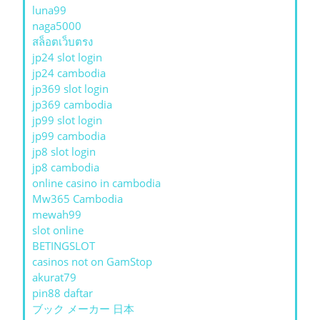
luna99
naga5000
สล็อตเว็บตรง
jp24 slot login
jp24 cambodia
jp369 slot login
jp369 cambodia
jp99 slot login
jp99 cambodia
jp8 slot login
jp8 cambodia
online casino in cambodia
Mw365 Cambodia
mewah99
slot online
BETINGSLOT
casinos not on GamStop
akurat79
pin88 daftar
ブック メーカー 日本