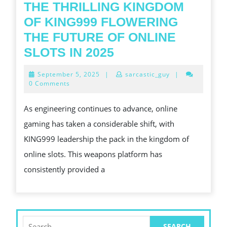
TO
THE THRILLING KINGDOM
GET
OF KING999 FLOWERING
CLEARED
THE FUTURE OF ONLINE
INTERNET
THE
SLOTS IN 2025
CASINO
THRILLING
September
September 5, 2025
|
sarcastic_guy
|
SUCCEEDER
KINGDOM
5,
0 Comments
2025
OF
As engineering continues to advance, online
KING999
gaming has taken a considerable shift, with
FLOWERING
KING999 leadership the pack in the kingdom of
THE
online slots. This weapons platform has
FUTURE
consistently provided a
OF
ONLINE
SLOTS
IN
Search