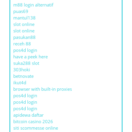
m88 login alternatif
puas69
mantul138
slot online
slot online
pasukan88
receh 88
pos4d login
have a peek here
suka288 slot
303hoki
betnovate
ikut4d
browser with built-in proxies
pos4d login
pos4d login
pos4d login
apidewa daftar
bitcoin casino 2026
siti scommesse online