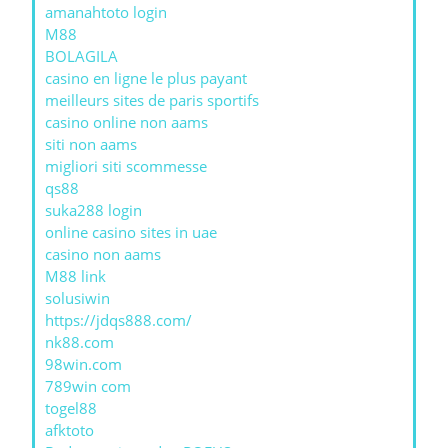
amanahtoto login
M88
BOLAGILA
casino en ligne le plus payant
meilleurs sites de paris sportifs
casino online non aams
siti non aams
migliori siti scommesse
qs88
suka288 login
online casino sites in uae
casino non aams
M88 link
solusiwin
https://jdqs888.com/
nk88.com
98win.com
789win com
togel88
afktoto