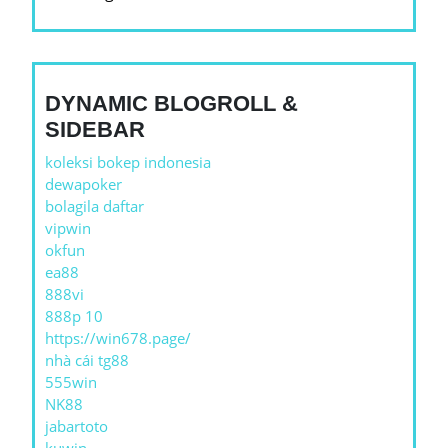
DYNAMIC BLOGROLL &
SIDEBAR
koleksi bokep indonesia
dewapoker
bolagila daftar
vipwin
okfun
ea88
888vi
888p 10
https://win678.page/
nhà cái tg88
555win
NK88
jabartoto
kuwin