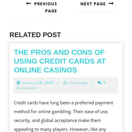
NAVIGATION
PREVIOUS
NEXT PAGE
PAGE
Next
post:
Previous
post:
RELATED POST
THE PROS AND CONS OF
USING CREDIT CARDS AT
THE
ONLINE CASINOS
PROS
January
January 28, 2026
|
sharp_eye
|
0
AND
28,
Comments
2026
CONS
Credit cards have long been a preferred payment
OF
method for online gambling. Their ease of use,
USING
security, and global acceptance make them
CREDIT
appealing to many players. However, like any
CARDS