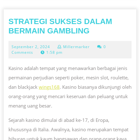
STRATEGI SUKSES DALAM
STRATEGI
BERMAIN GAMBLING
SUKSES
September
September 2, 2024
Millermarker
0
DALAM
2,
Comments
1:58 pm
BERMAIN
2024
GAMBLING
Kasino adalah tempat yang menawarkan berbagai jenis
permainan perjudian seperti poker, mesin slot, roulette,
dan blackjack
wings168
. Kasino biasanya dikunjungi oleh
orang-orang yang mencari keseruan dan peluang untuk
menang uang besar.
Sejarah kasino dimulai di abad ke-17, di Eropa,
khususnya di Italia. Awalnya, kasino merupakan tempat
hiburan untuk kaum bangsawan dan orang-orang kaya.