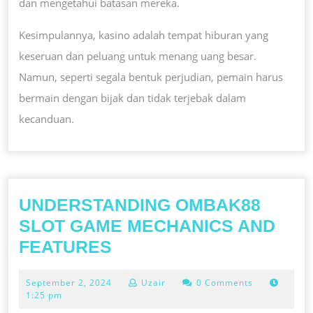
dan mengetahui batasan mereka.
Kesimpulannya, kasino adalah tempat hiburan yang
keseruan dan peluang untuk menang uang besar.
Namun, seperti segala bentuk perjudian, pemain harus
bermain dengan bijak dan tidak terjebak dalam
kecanduan.
UNDERSTANDING OMBAK88
SLOT GAME MECHANICS AND
UNDERSTANDING
FEATURES
OMBAK88
September
September 2, 2024
Uzair
0 Comments
SLOT
2,
1:25 pm
GAME
2024