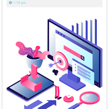
SEM,
2,
1:10 pm
AND
2024
PPC:
STRATEGIES
FOR
SUCCESS
IN
THE
DIGITAL
AGE