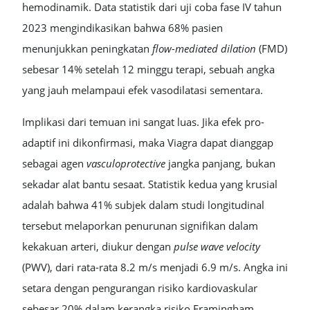
hemodinamik. Data statistik dari uji coba fase IV tahun
2023 mengindikasikan bahwa 68% pasien
menunjukkan peningkatan
flow-mediated dilation
(FMD)
sebesar 14% setelah 12 minggu terapi, sebuah angka
yang jauh melampaui efek vasodilatasi sementara.
Implikasi dari temuan ini sangat luas. Jika efek pro-
adaptif ini dikonfirmasi, maka Viagra dapat dianggap
sebagai agen
vasculoprotective
jangka panjang, bukan
sekadar alat bantu sesaat. Statistik kedua yang krusial
adalah bahwa 41% subjek dalam studi longitudinal
tersebut melaporkan penurunan signifikan dalam
kekakuan arteri, diukur dengan
pulse wave velocity
(PWV), dari rata-rata 8.2 m/s menjadi 6.9 m/s. Angka ini
setara dengan pengurangan risiko kardiovaskular
sebesar 20% dalam kerangka risiko Framingham.