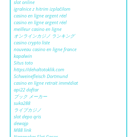
slot online
igralnice z hitrim izplačilom
casino en ligne argent réel
casino en ligne argent réel
meilleur casino en ligne
オンラインカジノ ランキング
casino crypto liste
nouveau casino en ligne france
kapalwin
Situs toto
https://dehaltotoklik.com
Schweinefleisch Dortmund
casino en ligne retrait immédiat
api22 daftar
ブック メーカー
suka288
ライブカジノ
slot depo qris
dewajp
M88 link
Nagapoker Slot Gacor