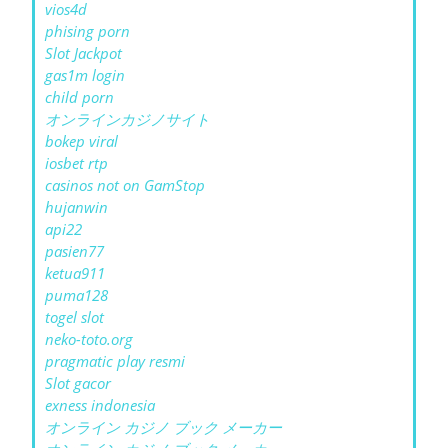
vios4d
phising porn
Slot Jackpot
gas1m login
child porn
オンラインカジノサイト
bokep viral
iosbet rtp
casinos not on GamStop
hujanwin
api22
pasien77
ketua911
puma128
togel slot
neko-toto.org
pragmatic play resmi
Slot gacor
exness indonesia
オンライン カジノ ブック メーカー