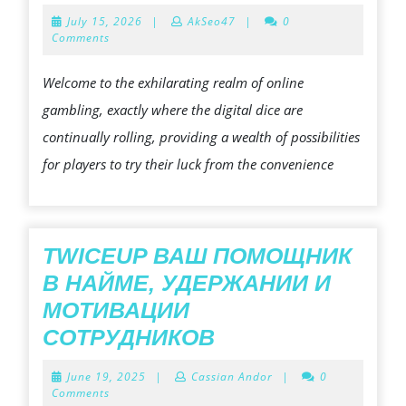
THE
July
July 15, 2026
|
AkSeo47
|
0
DIGI
15,
Comments
2026
DICE
Welcome to the exhilarating realm of online
CHE
gambling, exactly where the digital dice are
OUT
continually rolling, providing a wealth of possibilities
THE
for players to try their luck from the convenience
WOR
OF
ON
THE
TWICEUP ВАШ ПОМОЩНИК
WEB
В НАЙМЕ, УДЕРЖАНИИ И
GAM
МОТИВАЦИИ
TWICEUP
СОТРУДНИКОВ
ВАШ
June
June 19, 2025
|
Cassian Andor
|
0
ПОМОЩНИК
19,
Comments