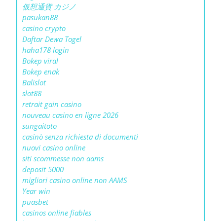
仮想通貨 カジノ
pasukan88
casino crypto
Daftar Dewa Togel
haha178 login
Bokep viral
Bokep enak
Balislot
slot88
retrait gain casino
nouveau casino en ligne 2026
sungaitoto
casinò senza richiesta di documenti
nuovi casino online
siti scommesse non aams
deposit 5000
migliori casino online non AAMS
Year win
puasbet
casinos online fiables