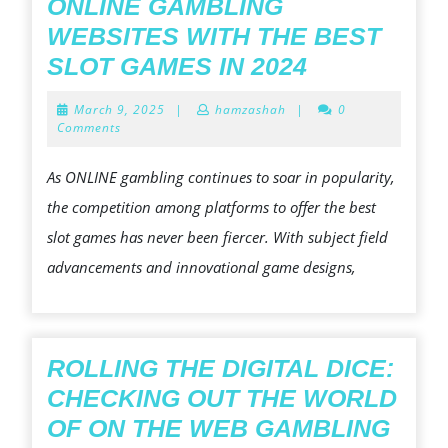
ONLINE GAMBLING
WEBSITES WITH THE BEST
ONLINE
SLOT GAMES IN 2024
GAMBLING
March
March 9, 2025
|
hamzashah
|
0
WEBSITES
9,
Comments
2025
WITH
As ONLINE gambling continues to soar in popularity,
THE
the competition among platforms to offer the best
BEST
slot games has never been fiercer. With subject field
SLOT
advancements and innovational game designs,
GAMES
IN
2024
ROLLING THE DIGITAL DICE:
CHECKING OUT THE WORLD
ROL
OF ON THE WEB GAMBLING