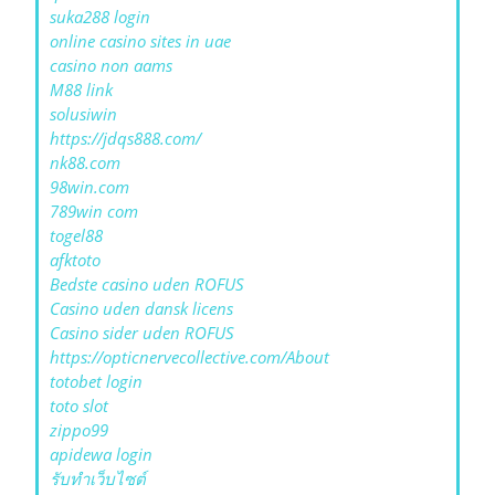
suka288 login
online casino sites in uae
casino non aams
M88 link
solusiwin
https://jdqs888.com/
nk88.com
98win.com
789win com
togel88
afktoto
Bedste casino uden ROFUS
Casino uden dansk licens
Casino sider uden ROFUS
https://opticnervecollective.com/About
totobet login
toto slot
zippo99
apidewa login
รับทําเว็บไซต์