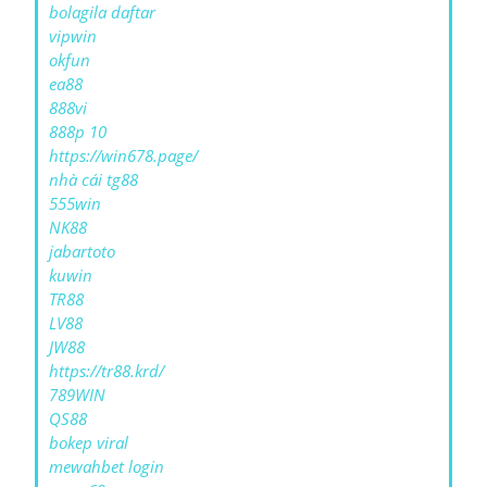
bolagila daftar
vipwin
okfun
ea88
888vi
888p 10
https://win678.page/
nhà cái tg88
555win
NK88
jabartoto
kuwin
TR88
LV88
JW88
https://tr88.krd/
789WIN
QS88
bokep viral
mewahbet login