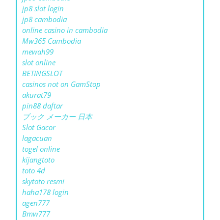
jp8 slot login
jp8 cambodia
online casino in cambodia
Mw365 Cambodia
mewah99
slot online
BETINGSLOT
casinos not on GamStop
akurat79
pin88 daftar
ブック メーカー 日本
Slot Gacor
lagacuan
togel online
kijangtoto
toto 4d
skytoto resmi
haha178 login
agen777
Bmw777