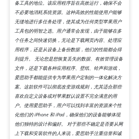
助
备工具的地位。该应用程序旨在高效运行，确保不会
手
不必要地消耗系统资源。这种高效的性能使用户能够
的
无缝地进行多任务处理，使其成为任何类型苹果用户
使
工具包的明智之选。用户通常会发现，由于能够在多
用
个任务之间快速切换，无论是下载网页内容、处理应
小
用程序，还是从设备上备份数据，他们的性能都会得
技
到提升。 无论您是想恢复丢失的数据、有效管理设备
巧
文件，还是下载各种应用程序、壁纸、铃声和游戏，
爱思助手都能提供专为苹果用户定制的一体化解决方
案。这款软件可以彻底改变游戏规则，尤其适合那些
喜欢自定义设备或对苹果默认设置不完全满意的用
户。使用爱思助手，用户可以找到丰富的资源来个性
化他们的 iPhone 和 iPad，确保他们的设备能够体现
他们独特的设计和偏好。 对于那些不确定是否要从网
上下载和安装软件的人来说，爱思助手注重信誉和诚