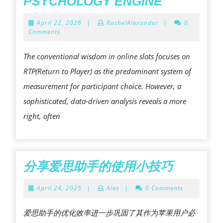
DECIPHE
PSYCHOLOGY ENGINE
SLOT
April
April 22, 2026
|
RachelAlexander
|
0
UNPREDIC
22,
Comments
2026
THE
The conventional wisdom in online slots focuses on
HIDDEN
RTP(Return to Player) as the predominant system of
PARTICIP
measurement for participant choice. However, a
PSYCHO
sophisticated, data-driven analysis reveals a more
ENGINE
right, often
分
分享爱思助手的使用小技巧
享
April
April 24, 2025
|
Alex
|
0 Comments
爱
24,
2025
思
爱思助手的优化效率进一步巩固了其作为苹果用户必