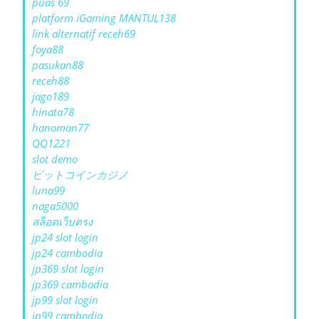
puas 69
platform iGaming MANTUL138
link alternatif receh69
foya88
pasukan88
receh88
jago189
hinata78
hanoman77
QQ1221
slot demo
ビットコインカジノ
luna99
naga5000
สล็อตเว็บตรง
jp24 slot login
jp24 cambodia
jp369 slot login
jp369 cambodia
jp99 slot login
jp99 cambodia