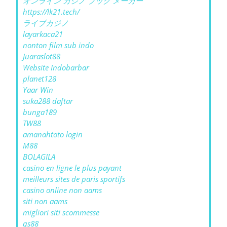
オンライン カジノ ブック メーカー
https://lk21.tech/
ライブカジノ
layarkaca21
nonton film sub indo
Juaraslot88
Website Indobarbar
planet128
Yaar Win
suka288 daftar
bunga189
TW88
amanahtoto login
M88
BOLAGILA
casino en ligne le plus payant
meilleurs sites de paris sportifs
casino online non aams
siti non aams
migliori siti scommesse
qs88