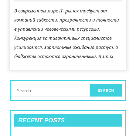
2025
В
В современном мире IT- рынок требует от
НАЙМЕ,
компаний гибкости, прозрачности и точности
УДЕРЖАНИИ
в управлении человеческими ресурсами.
И
Конкуренция за талантливых специалистов
МОТИВАЦИИ
усиливается, зарплатные ожидания растут, а
СОТРУДНИКОВ
бюджеты остаются ограниченными. В этих
Search
for:
RECENT POSTS