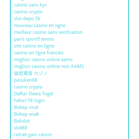
casino sans kyc
casino crypto
slot depo 5k
nouveau casino en ligne
meilleur casino sans verification
paris sportif tennis
site casino en ligne
casino en ligne francais
migliori casino online aams
migliori casino online non AAMS
仮想通貨 カジノ
pasukan88
casino crypto
Daftar Dewa Togel
haha178 login
Bokep viral
Bokep enak
Balislot
slot88
retrait gain casino