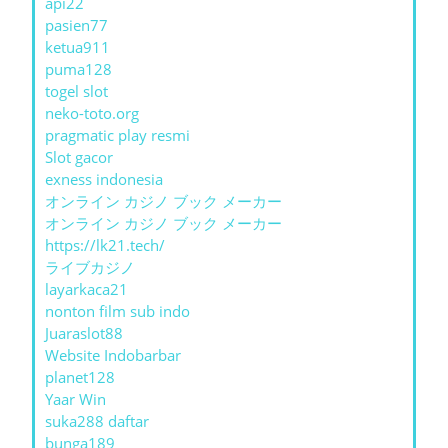
api22
pasien77
ketua911
puma128
togel slot
neko-toto.org
pragmatic play resmi
Slot gacor
exness indonesia
オンライン カジノ ブック メーカー
オンライン カジノ ブック メーカー
https://lk21.tech/
ライブカジノ
layarkaca21
nonton film sub indo
Juaraslot88
Website Indobarbar
planet128
Yaar Win
suka288 daftar
bunga189