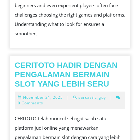
beginners and even experient players often face
PLAYING
challenges choosing the right games and platforms.
SLOT
Understanding what to look for ensures a
GACOR
smoothen,
HARI
INI
CERITOTO HADIR DENGAN
PENGALAMAN BERMAIN
CERITO
SLOT YANG LEBIH SERU
HADIR
November
November 21, 2025
|
sarcastic_guy
|
DENGA
21,
0 Comments
2025
PENGA
CERITOTO telah muncul sebagai salah satu
BERMA
platform judi online yang menawarkan
SLOT
pengalaman bermain slot dengan cara yang lebih
YANG