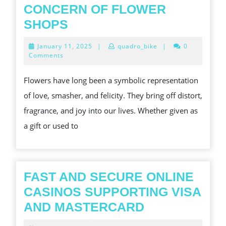
CONCERN OF FLOWER
THE
SHOPS
MANTRAP
January
January 11, 2025
|
quadro_bike
|
0
OF
11,
Comments
2025
BLOOMS
Flowers have long been a symbolic representation
EXPLORING
of love, smasher, and felicity. They bring off distort,
THE
fragrance, and joy into our lives. Whether given as
EARTHLY
a gift or used to
CONCERN
OF
FLOWER
SHOPS
FAST AND SECURE ONLINE
CASINOS SUPPORTING VISA
FAST
AND MASTERCARD
AND