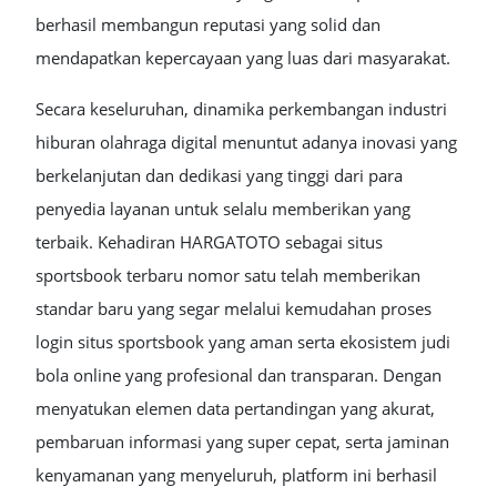
berhasil membangun reputasi yang solid dan
mendapatkan kepercayaan yang luas dari masyarakat.
Secara keseluruhan, dinamika perkembangan industri
hiburan olahraga digital menuntut adanya inovasi yang
berkelanjutan dan dedikasi yang tinggi dari para
penyedia layanan untuk selalu memberikan yang
terbaik. Kehadiran HARGATOTO sebagai situs
sportsbook terbaru nomor satu telah memberikan
standar baru yang segar melalui kemudahan proses
login situs sportsbook yang aman serta ekosistem judi
bola online yang profesional dan transparan. Dengan
menyatukan elemen data pertandingan yang akurat,
pembaruan informasi yang super cepat, serta jaminan
kenyamanan yang menyeluruh, platform ini berhasil