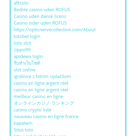
afktoto
Bedste casino uden ROFUS
Casino uden dansk licens
Casino sider uden ROFUS
https://opticnervecollective.com/About
totobet login
toto slot
zippo99
apidewa login
รับทําเว็บไซต์
slot online
igralnice z hitrim izplačilom
casino en ligne argent réel
casino en ligne argent réel
meilleur casino en ligne
オンラインカジノ ランキング
casino crypto liste
nouveau casino en ligne france
kapalwin
Situs toto