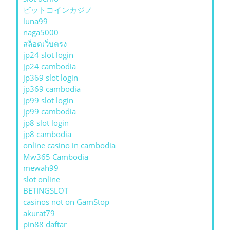
ビットコインカジノ
luna99
naga5000
สล็อตเว็บตรง
jp24 slot login
jp24 cambodia
jp369 slot login
jp369 cambodia
jp99 slot login
jp99 cambodia
jp8 slot login
jp8 cambodia
online casino in cambodia
Mw365 Cambodia
mewah99
slot online
BETINGSLOT
casinos not on GamStop
akurat79
pin88 daftar