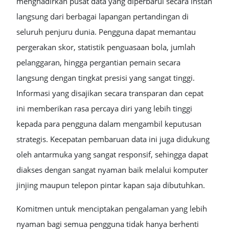
menghadirkan pusat data yang diperbarui secara instan
langsung dari berbagai lapangan pertandingan di
seluruh penjuru dunia. Pengguna dapat memantau
pergerakan skor, statistik penguasaan bola, jumlah
pelanggaran, hingga pergantian pemain secara
langsung dengan tingkat presisi yang sangat tinggi.
Informasi yang disajikan secara transparan dan cepat
ini memberikan rasa percaya diri yang lebih tinggi
kepada para pengguna dalam mengambil keputusan
strategis. Kecepatan pembaruan data ini juga didukung
oleh antarmuka yang sangat responsif, sehingga dapat
diakses dengan sangat nyaman baik melalui komputer
jinjing maupun telepon pintar kapan saja dibutuhkan.
Komitmen untuk menciptakan pengalaman yang lebih
nyaman bagi semua pengguna tidak hanya berhenti