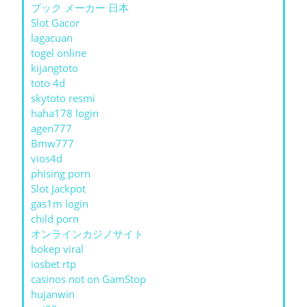
ブック メーカー 日本
Slot Gacor
lagacuan
togel online
kijangtoto
toto 4d
skytoto resmi
haha178 login
agen777
Bmw777
vios4d
phising porn
Slot Jackpot
gas1m login
child porn
オンラインカジノサイト
bokep viral
iosbet rtp
casinos not on GamStop
hujanwin