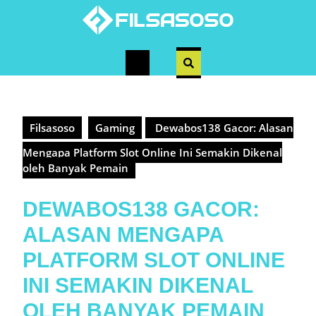
Skip
to
content
Open
Button
Filsasoso
Gaming
Dewabos138 Gacor: Alasan
Mengapa Platform Slot Online Ini Semakin Dikenal
oleh Banyak Pemain
DEWABOS138 GACOR:
ALASAN MENGAPA
PLATFORM SLOT ONLINE
INI SEMAKIN DIKENAL
OLEH BANYAK PEMAIN