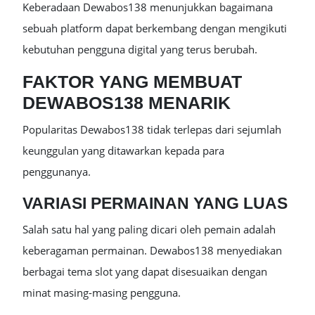
Keberadaan Dewabos138 menunjukkan bagaimana
sebuah platform dapat berkembang dengan mengikuti
kebutuhan pengguna digital yang terus berubah.
FAKTOR YANG MEMBUAT
DEWABOS138 MENARIK
Popularitas Dewabos138 tidak terlepas dari sejumlah
keunggulan yang ditawarkan kepada para
penggunanya.
VARIASI PERMAINAN YANG LUAS
Salah satu hal yang paling dicari oleh pemain adalah
keberagaman permainan. Dewabos138 menyediakan
berbagai tema slot yang dapat disesuaikan dengan
minat masing-masing pengguna.