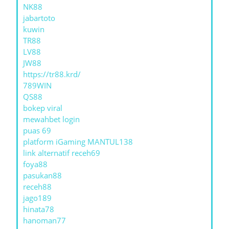
NK88
jabartoto
kuwin
TR88
LV88
JW88
https://tr88.krd/
789WIN
QS88
bokep viral
mewahbet login
puas 69
platform iGaming MANTUL138
link alternatif receh69
foya88
pasukan88
receh88
jago189
hinata78
hanoman77