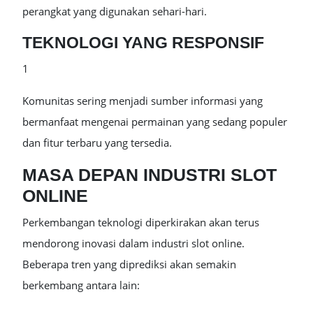
perangkat yang digunakan sehari-hari.
TEKNOLOGI YANG RESPONSIF
1
Komunitas sering menjadi sumber informasi yang
bermanfaat mengenai permainan yang sedang populer
dan fitur terbaru yang tersedia.
MASA DEPAN INDUSTRI SLOT
ONLINE
Perkembangan teknologi diperkirakan akan terus
mendorong inovasi dalam industri slot online.
Beberapa tren yang diprediksi akan semakin
berkembang antara lain: