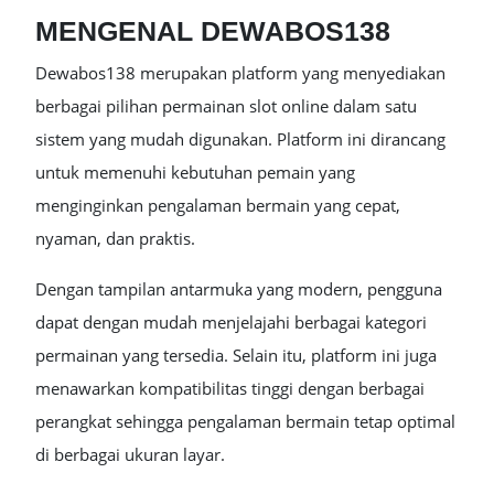
MENGENAL DEWABOS138
Dewabos138 merupakan platform yang menyediakan
berbagai pilihan permainan slot online dalam satu
sistem yang mudah digunakan. Platform ini dirancang
untuk memenuhi kebutuhan pemain yang
menginginkan pengalaman bermain yang cepat,
nyaman, dan praktis.
Dengan tampilan antarmuka yang modern, pengguna
dapat dengan mudah menjelajahi berbagai kategori
permainan yang tersedia. Selain itu, platform ini juga
menawarkan kompatibilitas tinggi dengan berbagai
perangkat sehingga pengalaman bermain tetap optimal
di berbagai ukuran layar.