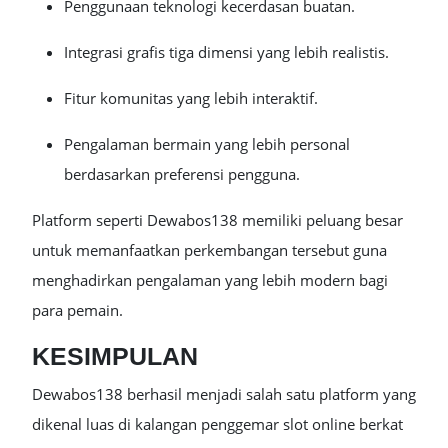
Penggunaan teknologi kecerdasan buatan.
Integrasi grafis tiga dimensi yang lebih realistis.
Fitur komunitas yang lebih interaktif.
Pengalaman bermain yang lebih personal
berdasarkan preferensi pengguna.
Platform seperti Dewabos138 memiliki peluang besar
untuk memanfaatkan perkembangan tersebut guna
menghadirkan pengalaman yang lebih modern bagi
para pemain.
KESIMPULAN
Dewabos138 berhasil menjadi salah satu platform yang
dikenal luas di kalangan penggemar slot online berkat