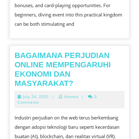
bonuses, and card-playing opportunities. For
ONLINE
beginners, diving event into this practical kingdom
GAMBLIN
can be both stimulating and
WEBSITE
BAGAIMANA PERJUDIAN
ONLINE MEMPENGARUHI
EKONOMI DAN
BAGAIMANA
MASYARAKAT?
PERJUDIAN
July
July 24, 2025
|
Ahmed
|
0
ONLINE
24,
Comments
2025
MEMPENGARUHI
Industri perjudian on the web terus berkembang
EKONOMI
dengan adopsi teknologi baru seperti kecerdasan
DAN
buatan (AI), blockchain, dan realitas virtual (VR).
MASYARAKAT?