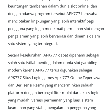
keuntungan tambahan dalam dunia slot online, dan
dengan adanya program tersebut APK777 berusaha
menciptakan lingkungan yang lebih interaktif bagi
pengguna yang ingin menikmati permainan slot dengan
pengalaman yang lebih bervariasi dan dinamis dalam
satu sistem yang terintegrasi.
Secara keseluruhan, APK777 dapat dipahami sebagai
salah satu istilah penting dalam dunia slot gambling
modern karena APK777 terus digunakan sebagai
APK777 Situs Login games Apk 777 Online Tepercaya
dan Berlisensi Resmi yang mencerminkan sebuah
platform dengan berbagai fitur mulai dari akses login
yang mudah, variasi permainan yang luas, sistem
keamanan yang stabil, pengalaman pengguna yang