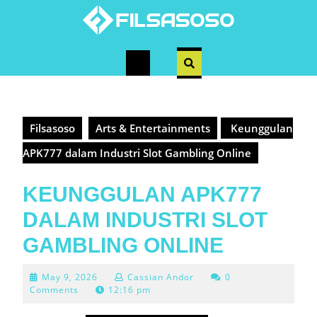
Skip
to
content
Open
Button
Filsasoso
Arts & Entertainments
Keunggulan
APK777 dalam Industri Slot Gambling Online
KEUNGGULAN APK777
DALAM INDUSTRI SLOT
GAMBLING ONLINE
May
May 9, 2026
Cassian Andor
0
9,
Comments
12:16 pm
2026