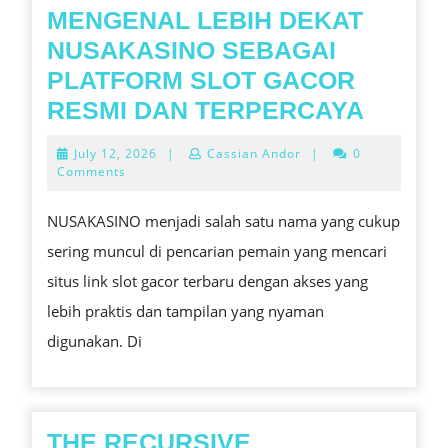
SHOPS
MENGENAL LEBIH DEKAT
NUSAKASINO SEBAGAI
PLATFORM SLOT GACOR
MENG
RESMI DAN TERPERCAYA
LEBIH
July
July 12, 2026
|
Cassian Andor
|
0
DEKAT
12,
Comments
2026
NUSAK
NUSAKASINO menjadi salah satu nama yang cukup
SEBAG
sering muncul di pencarian pemain yang mencari
PLATF
situs link slot gacor terbaru dengan akses yang
SLOT
lebih praktis dan tampilan yang nyaman
GACO
digunakan. Di
RESMI
DAN
TERPE
THE RECURSIVE