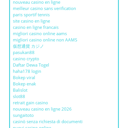
nouveau casino en ligne
meilleur casino sans verification
paris sportif tennis
site casino en ligne
casino en ligne francais
migliori casino online aams
migliori casino online non AAMS
仮想通貨 カジノ
pasukan88
casino crypto
Daftar Dewa Togel
haha178 login
Bokep viral
Bokep enak
Balislot
slot88
retrait gain casino
nouveau casino en ligne 2026
sungaitoto
casinò senza richiesta di documenti
nuovi casino online