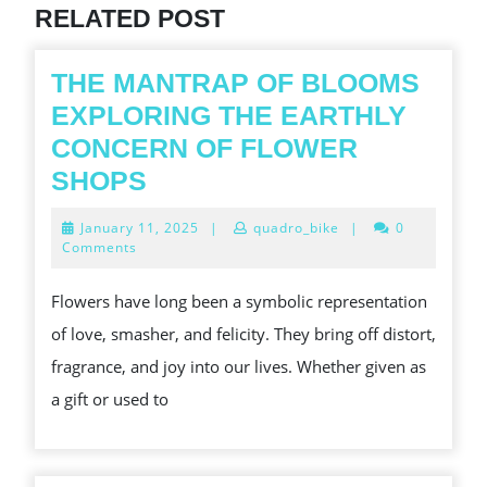
RELATED POST
THE MANTRAP OF BLOOMS
EXPLORING THE EARTHLY
CONCERN OF FLOWER
THE
SHOPS
MANTRAP
January
January 11, 2025
|
quadro_bike
|
0
OF
11,
Comments
2025
BLOOMS
Flowers have long been a symbolic representation
EXPLORING
of love, smasher, and felicity. They bring off distort,
THE
fragrance, and joy into our lives. Whether given as
EARTHLY
a gift or used to
CONCERN
OF
FLOWER