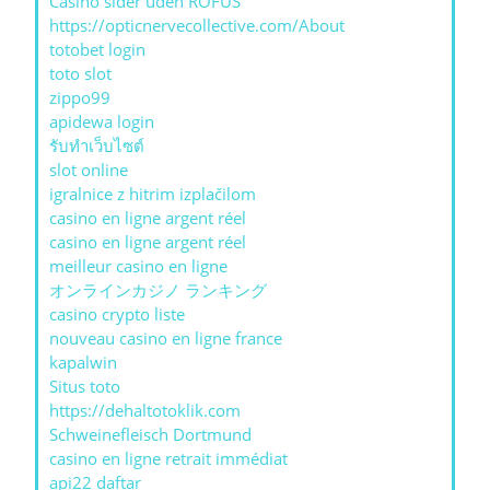
Casino sider uden ROFUS
https://opticnervecollective.com/About
totobet login
toto slot
zippo99
apidewa login
รับทําเว็บไซต์
slot online
igralnice z hitrim izplačilom
casino en ligne argent réel
casino en ligne argent réel
meilleur casino en ligne
オンラインカジノ ランキング
casino crypto liste
nouveau casino en ligne france
kapalwin
Situs toto
https://dehaltotoklik.com
Schweinefleisch Dortmund
casino en ligne retrait immédiat
api22 daftar