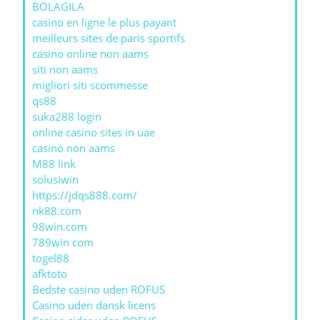
BOLAGILA
casino en ligne le plus payant
meilleurs sites de paris sportifs
casino online non aams
siti non aams
migliori siti scommesse
qs88
suka288 login
online casino sites in uae
casino non aams
M88 link
solusiwin
https://jdqs888.com/
nk88.com
98win.com
789win com
togel88
afktoto
Bedste casino uden ROFUS
Casino uden dansk licens