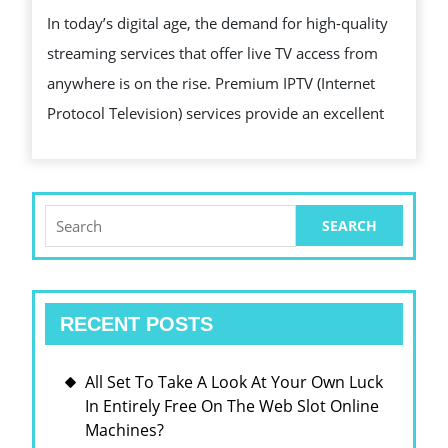
PREMIUM
In today’s digital age, the demand for high-quality
IPTV
streaming services that offer live TV access from
FOR
anywhere is on the rise. Premium IPTV (Internet
LIVE
Protocol Television) services provide an excellent
TV
ANYWHERE
Search
for:
RECENT POSTS
All Set To Take A Look At Your Own Luck
In Entirely Free On The Web Slot Online
Machines?