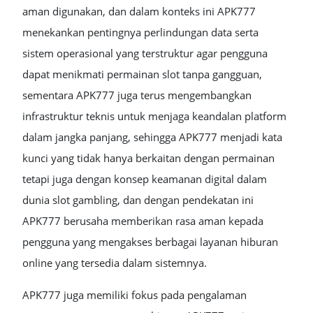
aman digunakan, dan dalam konteks ini APK777
menekankan pentingnya perlindungan data serta
sistem operasional yang terstruktur agar pengguna
dapat menikmati permainan slot tanpa gangguan,
sementara APK777 juga terus mengembangkan
infrastruktur teknis untuk menjaga keandalan platform
dalam jangka panjang, sehingga APK777 menjadi kata
kunci yang tidak hanya berkaitan dengan permainan
tetapi juga dengan konsep keamanan digital dalam
dunia slot gambling, dan dengan pendekatan ini
APK777 berusaha memberikan rasa aman kepada
pengguna yang mengakses berbagai layanan hiburan
online yang tersedia dalam sistemnya.
APK777 juga memiliki fokus pada pengalaman