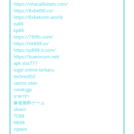
https://nhacai8xbets.com/
https://8xbet00.co/
https://8xbetcom.world
ea88
kp88
https://789fo.com/
https://nk888.io/
https:/qs888.it.com/
https://kuwincom.net/
apk slot777
togel online terbaru
techno002
casino sites
coloksgp
บาคาร่า
麻雀無料ゲーム
okwin
TG88
NK88
vipwin