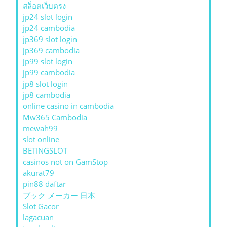
สล็อตเว็บตรง
jp24 slot login
jp24 cambodia
jp369 slot login
jp369 cambodia
jp99 slot login
jp99 cambodia
jp8 slot login
jp8 cambodia
online casino in cambodia
Mw365 Cambodia
mewah99
slot online
BETINGSLOT
casinos not on GamStop
akurat79
pin88 daftar
ブック メーカー 日本
Slot Gacor
lagacuan