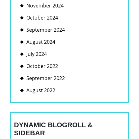
November 2024
October 2024
September 2024
August 2024
July 2024
October 2022
September 2022
August 2022
DYNAMIC BLOGROLL &
SIDEBAR