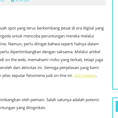
nts
4:04 pm
buah spot yang terus berkembang pesat di era digital yang
 tergoda untuk mencoba peruntungan mereka melalui
ine. Namun, perlu diingat bahwa seperti halnya dalam
g perlu dipertimbangkan dengan saksama. Melalui artikel
udi on the web, memahami risiko yang terkait, tetapi juga
roleh dari aktivitas ini. Semoga penjelasan yang kami
jelas seputar fenomena judi on-line ini.
slot maxwin
.
rtimbangkan oleh pemain. Salah satunya adalah potensi
untungan yang diinginkan.