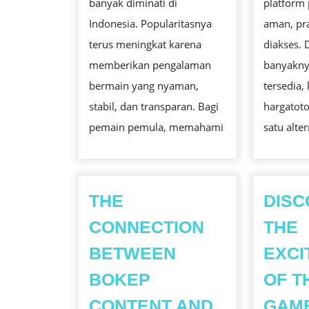
banyak diminati di
platform
PEMULA
Indonesia. Popularitasnya
aman, pr
terus meningkat karena
diakses. 
memberikan pengalaman
banyakny
bermain yang nyaman,
tersedia,
stabil, dan transparan. Bagi
hargatoto
pemain pemula, memahami
satu alte
THE
DISC
CONNECTION
THE
BETWEEN
EXCI
BOKEP
OF T
CONTENT AND
GAME