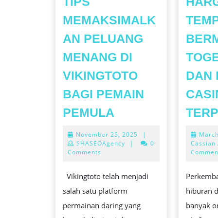
TIPS
HAR
MEMAKSIMALK
TEM
AN PELUANG
BER
MENANG DI
TOGE
VIKINGTOTO
DAN 
BAGI PEMAIN
CASI
TIPS
PEMULA
TER
MEMAKSIMALKA
November
November 25, 2025
|
March
PELUANG
25,
SHASEOAgency
|
0
Cassian
MENANG
2025
Comments
Commen
DI
Vikingtoto telah menjadi
Perkemba
VIKINGTOTO
salah satu platform
hiburan 
BAGI
permainan daring yang
banyak o
PEMAIN