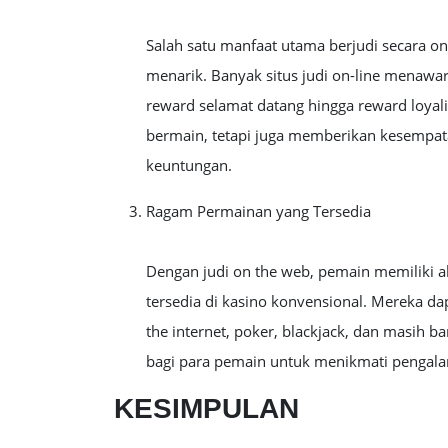
Salah satu manfaat utama berjudi secara o
menarik. Banyak situs judi on-line menawa
reward selamat datang hingga reward loyal
bermain, tetapi juga memberikan kesempa
keuntungan.
Ragam Permainan yang Tersedia
Dengan judi on the web, pemain memiliki a
tersedia di kasino konvensional. Mereka dap
the internet, poker, blackjack, dan masih b
bagi para pemain untuk menikmati pengalam
KESIMPULAN