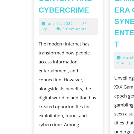
THE
CYBERCRIME
ERA 
CONNECTIO
SYNE
June
June 15, 2026
|
BETWEEN
15,
Ivy
|
0 Comments
ENTE
BOKEP
2026
DIS
CONTENT
T
The modern internet has
THE
AND
transformed how people
March
EXC
CYBERCRI
access information,
bilal
|
OF
entertainment, and
THE
Unveiling
connection. However,
XXX
XXX Game
alongside its benefits, the
GA
epoch ge
digital world in addition has
A
gambling
created opportunities for
NE
seen a su
exploitation, fraud, and
ER
titles th
cybercrime. Among
OF
undergo