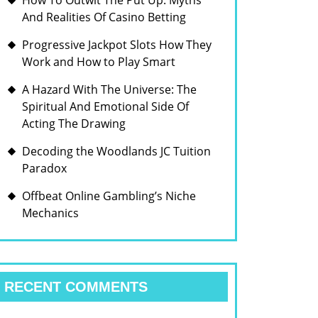
How To Outwit The Put Up: Myths
And Realities Of Casino Betting
Progressive Jackpot Slots How They
Work and How to Play Smart
A Hazard With The Universe: The
Spiritual And Emotional Side Of
Acting The Drawing
Decoding the Woodlands JC Tuition
Paradox
Offbeat Online Gambling’s Niche
Mechanics
RECENT COMMENTS