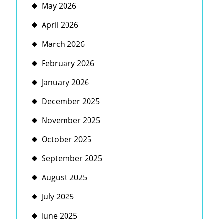
May 2026
April 2026
March 2026
February 2026
January 2026
December 2025
November 2025
October 2025
September 2025
August 2025
July 2025
June 2025