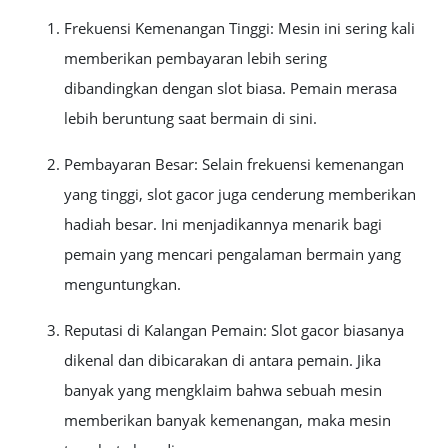
Frekuensi Kemenangan Tinggi: Mesin ini sering kali
memberikan pembayaran lebih sering
dibandingkan dengan slot biasa. Pemain merasa
lebih beruntung saat bermain di sini.
Pembayaran Besar: Selain frekuensi kemenangan
yang tinggi, slot gacor juga cenderung memberikan
hadiah besar. Ini menjadikannya menarik bagi
pemain yang mencari pengalaman bermain yang
menguntungkan.
Reputasi di Kalangan Pemain: Slot gacor biasanya
dikenal dan dibicarakan di antara pemain. Jika
banyak yang mengklaim bahwa sebuah mesin
memberikan banyak kemenangan, maka mesin