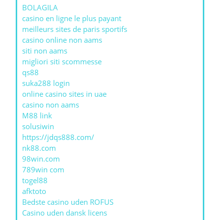
BOLAGILA
casino en ligne le plus payant
meilleurs sites de paris sportifs
casino online non aams
siti non aams
migliori siti scommesse
qs88
suka288 login
online casino sites in uae
casino non aams
M88 link
solusiwin
https://jdqs888.com/
nk88.com
98win.com
789win com
togel88
afktoto
Bedste casino uden ROFUS
Casino uden dansk licens