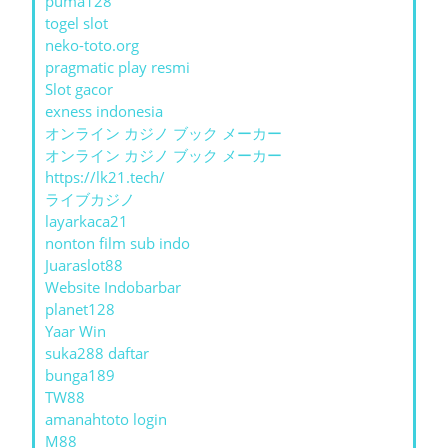
puma128
togel slot
neko-toto.org
pragmatic play resmi
Slot gacor
exness indonesia
オンライン カジノ ブック メーカー
オンライン カジノ ブック メーカー
https://lk21.tech/
ライブカジノ
layarkaca21
nonton film sub indo
Juaraslot88
Website Indobarbar
planet128
Yaar Win
suka288 daftar
bunga189
TW88
amanahtoto login
M88