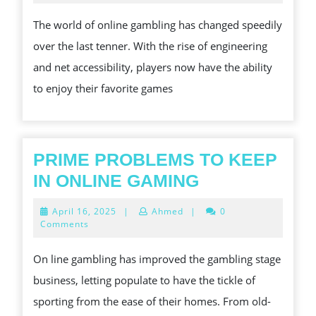
2026
ONL
The world of online gambling has changed speedily
GAM
over the last tenner. With the rise of engineering
A
and net accessibility, players now have the ability
DIG
to enjoy their favorite games
ENT
GYR
PRIME PROBLEMS TO KEEP
PRIME
IN ONLINE GAMING
PROBLEMS
April
April 16, 2025
|
Ahmed
|
0
TO
16,
Comments
2025
KEEP
On line gambling has improved the gambling stage
IN
business, letting populate to have the tickle of
ONLINE
sporting from the ease of their homes. From old-
GAMING