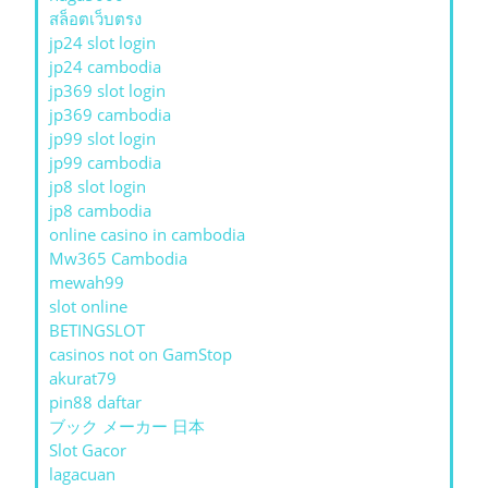
สล็อตเว็บตรง
jp24 slot login
jp24 cambodia
jp369 slot login
jp369 cambodia
jp99 slot login
jp99 cambodia
jp8 slot login
jp8 cambodia
online casino in cambodia
Mw365 Cambodia
mewah99
slot online
BETINGSLOT
casinos not on GamStop
akurat79
pin88 daftar
ブック メーカー 日本
Slot Gacor
lagacuan