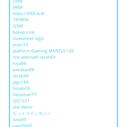
LV88
JW88
https://tr88.krd/
789WIN
QS88
bokep viral
mewahbet login
puas 69
platform iGaming MANTUL138
link alternatif receh69
foya88
pasukan88
receh88
jago189
hinata78
hanoman77
QQ1221
slot demo
ビットコインカジノ
luna99
naga5000