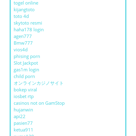
togel online
kijangtoto
toto 4d
skytoto resmi
haha178 login
agen777
Bmw777
vios4d
phising porn
Slot Jackpot
gas1m login
child porn
オンラインカジノサイト
bokep viral
iosbet rtp
casinos not on GamStop
hujanwin
api22
pasien77
ketua911