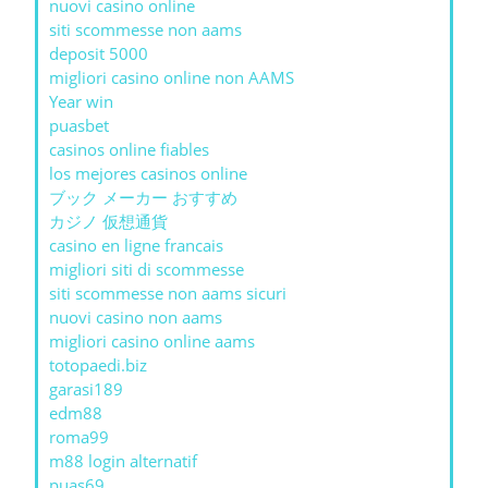
nuovi casino online
siti scommesse non aams
deposit 5000
migliori casino online non AAMS
Year win
puasbet
casinos online fiables
los mejores casinos online
ブック メーカー おすすめ
カジノ 仮想通貨
casino en ligne francais
migliori siti di scommesse
siti scommesse non aams sicuri
nuovi casino non aams
migliori casino online aams
totopaedi.biz
garasi189
edm88
roma99
m88 login alternatif
puas69