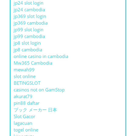
jp24 slot login
jp24 cambodia
jp369 slot login
jp369 cambodia
jp99 slot login
jp99 cambodia
jp8 slot login
jp8 cambodia
online casino in cambodia
Mw365 Cambodia
mewah99
slot online
BETINGSLOT
casinos not on GamStop
akurat79
pin88 daftar
ブック メーカー 日本
Slot Gacor
lagacuan
togel online