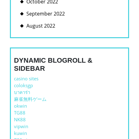
October 2022
September 2022
August 2022
DYNAMIC BLOGROLL &
SIDEBAR
casino sites
coloksgp
บาคาร่า
麻雀無料ゲーム
okwin
TG88
NK88
vipwin
kuwin