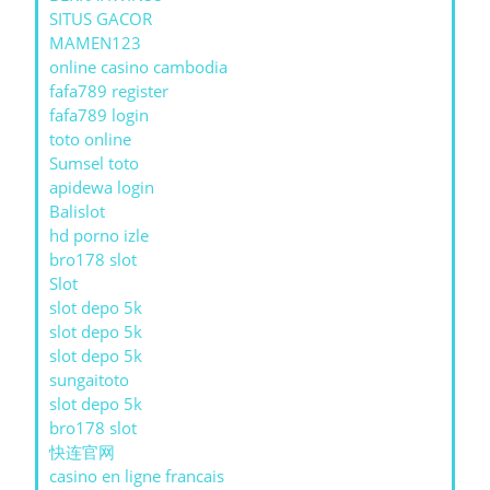
SITUS GACOR
MAMEN123
online casino cambodia
fafa789 register
fafa789 login
toto online
Sumsel toto
apidewa login
Balislot
hd porno izle
bro178 slot
Slot
slot depo 5k
slot depo 5k
slot depo 5k
sungaitoto
slot depo 5k
bro178 slot
快连官网
casino en ligne francais