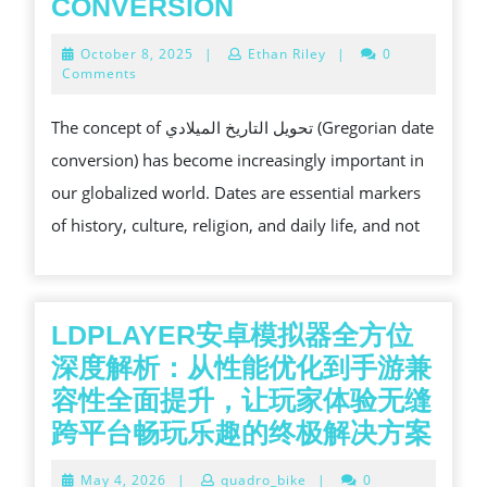
تحويل
CONVERSION
التاريخ
October
October 8, 2025
|
Ethan Riley
|
0
الميلادي:
8,
Comments
2025
UNDERSTANDING
The concept of تحويل التاريخ الميلادي (Gregorian date
GREGORIAN
conversion) has become increasingly important in
DATE
our globalized world. Dates are essential markers
CONVERSION
of history, culture, religion, and daily life, and not
LDPLAYER安卓模拟器全方位
深度解析：从性能优化到手游兼
容性全面提升，让玩家体验无缝
LDP
跨平台畅玩乐趣的终极解决方案
安
May
May 4, 2026
|
quadro_bike
|
0