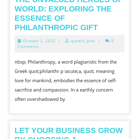
TIME
WORLD: EXPLORING THE
TO
ESSENCE OF
COME
THE
PHILANTHROPIC GIFT
PROSPECTS
UNVALUE
October
October 2, 2025
|
quadro_bike
|
0
HEROES
2,
Comments
2025
OF
nbsp; Philanthropy, a word plagiaristic from the
WORLD:
Greek quot;philanthr p iacute;a, quot; meaning
EXPLORIN
love for mankind, embodies the essence of self-
THE
sacrifice and compassion. In a earthly concern
ESSENCE
often overshadowed by
OF
PHILANTH
GIFT
LET YOUR BUSINESS GROW