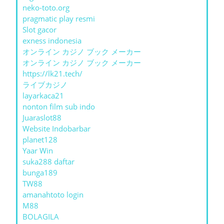
neko-toto.org
pragmatic play resmi
Slot gacor
exness indonesia
オンライン カジノ ブック メーカー
オンライン カジノ ブック メーカー
https://lk21.tech/
ライブカジノ
layarkaca21
nonton film sub indo
Juaraslot88
Website Indobarbar
planet128
Yaar Win
suka288 daftar
bunga189
TW88
amanahtoto login
M88
BOLAGILA