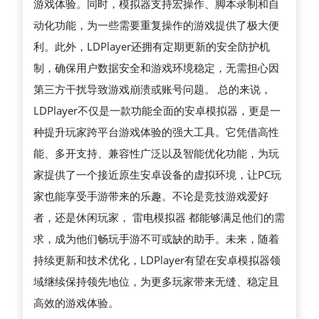
游戏体验。同时，模拟器支持宏操作、脚本录制和自
验
动化功能，为一些需要重复操作的游戏提供了极大便
无
利。此外，LDPlayer还拥有定期更新的安全防护机
缝
制，确保用户数据安全和游戏环境稳定，无需担心因
跨
第三方干扰导致游戏崩溃或账号问题。 总的来说，
平
LDPlayer不仅是一款功能全面的安卓模拟器，更是一
台
种提升玩家跨平台游戏体验的强大工具。它凭借高性
畅
能、多开支持、兼容性广泛以及智能优化功能，为玩
玩
家提供了一个接近原生安卓设备的虚拟环境，让PC玩
乐
家也能享受手游带来的乐趣。不论是竞技游戏爱好
趣
者，还是休闲玩家， 雷电模拟器 都能够满足他们的需
的
求，成为他们畅玩手游不可或缺的助手。未来，随着
终
持续更新和技术优化，LDPlayer有望在安卓模拟器领
极
域继续保持领先地位，为更多玩家带来无缝、稳定且
解
高效的游戏体验。
决