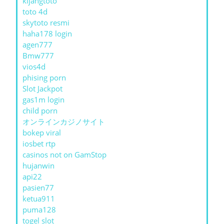
kijangtoto
toto 4d
skytoto resmi
haha178 login
agen777
Bmw777
vios4d
phising porn
Slot Jackpot
gas1m login
child porn
オンラインカジノサイト
bokep viral
iosbet rtp
casinos not on GamStop
hujanwin
api22
pasien77
ketua911
puma128
togel slot