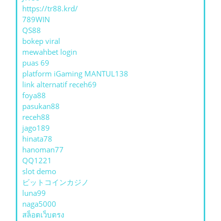
https://tr88.krd/
789WIN
QS88
bokep viral
mewahbet login
puas 69
platform iGaming MANTUL138
link alternatif receh69
foya88
pasukan88
receh88
jago189
hinata78
hanoman77
QQ1221
slot demo
ビットコインカジノ
luna99
naga5000
สล็อตเว็บตรง