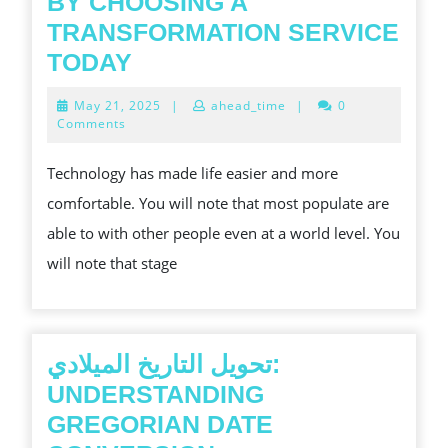
BY CHOOSING A
TRANSFORMATION SERVICE
LET
TODAY
YOUR
May
May 21, 2025
|
ahead_time
|
0
BUSINESS
21,
Comments
2025
GROW
Technology has made life easier and more
BY
comfortable. You will note that most populate are
CHOOSING
able to with other people even at a world level. You
A
will note that stage
TRANSFORMATION
SERVICE
TODAY
تحويل التاريخ الميلادي:
UNDERSTANDING
GREGORIAN DATE