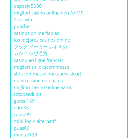
deposit 5000
migliori casino online non AAMS
Year win
puasbet
casinos online fiables
los mejores casinos online
ブック メーカー おすすめ
カジノ 仮想通貨
casino en ligne francais
migliori siti di scommesse
siti scommesse non aams sicuri
nuovi casino non aams
migliori casino online aams
totopaedi.biz
garasi189
edm88
roma99
m88 login alternatif
puas69
mantul138