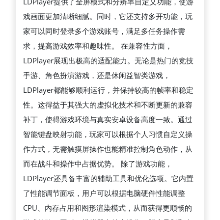
LDPlayer提供了全屏模式和分辨率自定义功能，使游
化
戏画面更加清晰细腻。同时，它还支持多开功能，玩
到
家可以同时登录多个游戏账号，满足多任务操作需
手
求，提高游戏效率和趣味性。 在兼容性方面，
游
LDPlayer展现出极高的适配能力。无论是热门的竞技
兼
手游、角色扮演游戏，还是休闲益智类游戏，
容
LDPlayer都能够顺利运行，并保持较高的帧率和稳定
性
性。这得益于其强大的虚拟化技术和不断更新的兼容
全
补丁，使得游戏环境与真实安卓设备高度一致。通过
面
智能键盘映射功能，玩家可以根据个人习惯自定义操
提
作方式，无需触摸屏操作也能精准控制角色动作，从
升，
而在战斗和操作中占据优势。 除了游戏功能，
让
LDPlayer还具备丰富的辅助工具和优化选项。它内置
玩
了性能调节面板，用户可以根据电脑硬件性能调整
家
CPU、内存占用和图形渲染模式，从而获得更顺畅的
体