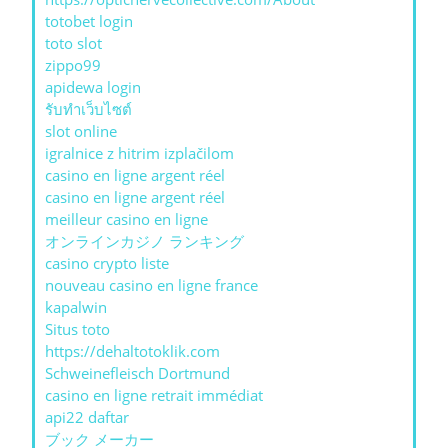
totobet login
toto slot
zippo99
apidewa login
รับทําเว็บไซต์
slot online
igralnice z hitrim izplačilom
casino en ligne argent réel
casino en ligne argent réel
meilleur casino en ligne
オンラインカジノ ランキング
casino crypto liste
nouveau casino en ligne france
kapalwin
Situs toto
https://dehaltotoklik.com
Schweinefleisch Dortmund
casino en ligne retrait immédiat
api22 daftar
ブック メーカー