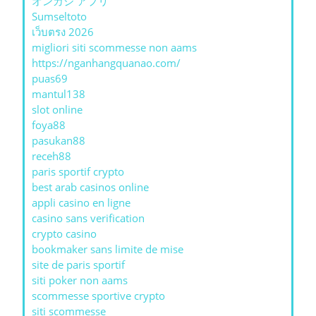
オンカジ アプリ
Sumseltoto
เว็บตรง 2026
migliori siti scommesse non aams
https://nganhangquanao.com/
puas69
mantul138
slot online
foya88
pasukan88
receh88
paris sportif crypto
best arab casinos online
appli casino en ligne
casino sans verification
crypto casino
bookmaker sans limite de mise
site de paris sportif
siti poker non aams
scommesse sportive crypto
siti scommesse