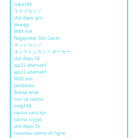
suka288
ライブカジノ
slot depo qris
dewajp
M88 link
Nagapoker Slot Gacor
ネットカジノ
オンラインカジノ ポーカー
slot depo 5k
api22 alternatif
api22 alternatif
M88 slot
Jambitoto
Bokep enak
non uk casino
mdg188
casino sans kyc
casino crypto
slot depo 5k
nouveau casino en ligne