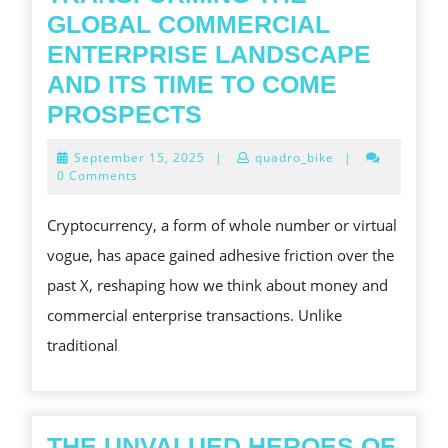
GLOBAL COMMERCIAL
ENTERPRISE LANDSCAPE
AND ITS TIME TO COME
THE
PROSPECTS
RISE
September
September 15, 2025
|
quadro_bike
|
OF
15,
0 Comments
2025
CRYPTOCURRENCY
Cryptocurrency, a form of whole number or virtual
TRANSFORMING
vogue, has apace gained adhesive friction over the
THE
past X, reshaping how we think about money and
GLOBAL
commercial enterprise transactions. Unlike
COMMERCIAL
traditional
ENTERPRISE
LANDSCAPE
AND
ITS
THE UNVALUED HEROES OF