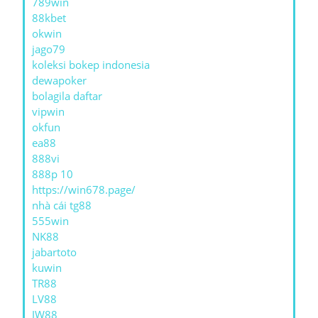
789win
88kbet
okwin
jago79
koleksi bokep indonesia
dewapoker
bolagila daftar
vipwin
okfun
ea88
888vi
888p 10
https://win678.page/
nhà cái tg88
555win
NK88
jabartoto
kuwin
TR88
LV88
JW88