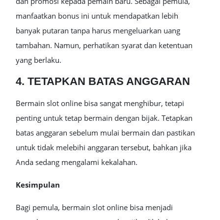
dan promosi kepada pemain baru. Sebagai pemula,
manfaatkan bonus ini untuk mendapatkan lebih
banyak putaran tanpa harus mengeluarkan uang
tambahan. Namun, perhatikan syarat dan ketentuan
yang berlaku.
4. TETAPKAN BATAS ANGGARAN
Bermain slot online bisa sangat menghibur, tetapi
penting untuk tetap bermain dengan bijak. Tetapkan
batas anggaran sebelum mulai bermain dan pastikan
untuk tidak melebihi anggaran tersebut, bahkan jika
Anda sedang mengalami kekalahan.
Kesimpulan
Bagi pemula, bermain slot online bisa menjadi