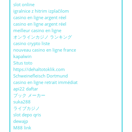
slot online
igralnice z hitrim izplačilom
casino en ligne argent réel
casino en ligne argent réel
meilleur casino en ligne
オンラインカジノ ランキング
casino crypto liste
nouveau casino en ligne france
kapalwin
Situs toto
https://dehaltotoklik.com
Schweinefleisch Dortmund
casino en ligne retrait immédiat
api22 daftar
ブック メーカー
suka288
ライブカジノ
slot depo qris
dewajp
M88 link