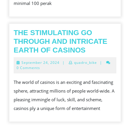
minimal 100 perak
LISENSI
RESMI
PEMERINTAH
THE STIMULATING GO
THROUGH AND INTRICATE
THE
EARTH OF CASINOS
STIMULATIN
September
September 24, 2024
|
quadro_bike
|
GO
24,
0 Comments
2024
THROUGH
The world of casinos is an exciting and fascinating
AND
sphere, attracting millions of people world-wide. A
INTRICATE
pleasing immingle of luck, skill, and scheme,
EARTH
casinos ply a unique form of entertainment
OF
CASINOS