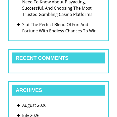
Need To Know About Playacting,
Successful, And Choosing The Most
Trusted Gambling Casino Platforms
Slot The Perfect Blend Of Fun And
Fortune With Endless Chances To Win
RECENT COMMENTS
ARCHIVES
August 2026
July 2026