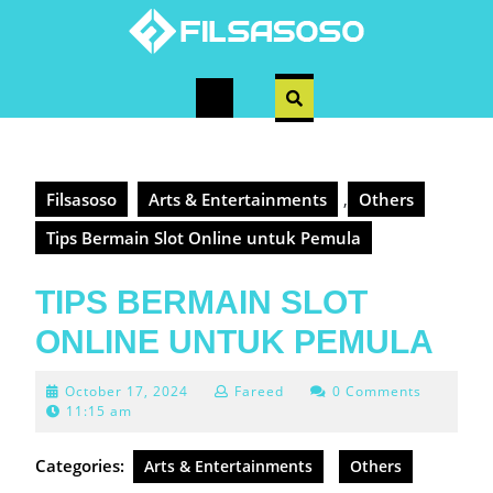
Skip
to
content
Open
Button
Filsasoso
Arts & Entertainments
,
Others
Tips Bermain Slot Online untuk Pemula
TIPS BERMAIN SLOT
ONLINE UNTUK PEMULA
October
October 17, 2024
Fareed
0 Comments
17,
11:15 am
2024
Categories:
Arts & Entertainments
Others