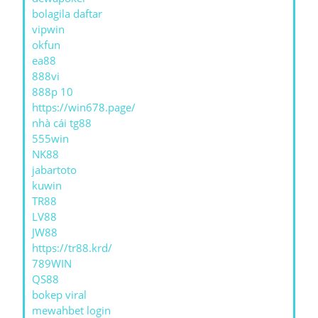
bolagila daftar
vipwin
okfun
ea88
888vi
888p 10
https://win678.page/
nhà cái tg88
555win
NK88
jabartoto
kuwin
TR88
LV88
JW88
https://tr88.krd/
789WIN
QS88
bokep viral
mewahbet login