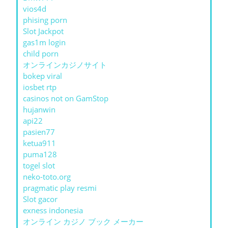
vios4d
phising porn
Slot Jackpot
gas1m login
child porn
オンラインカジノサイト
bokep viral
iosbet rtp
casinos not on GamStop
hujanwin
api22
pasien77
ketua911
puma128
togel slot
neko-toto.org
pragmatic play resmi
Slot gacor
exness indonesia
オンライン カジノ ブック メーカー