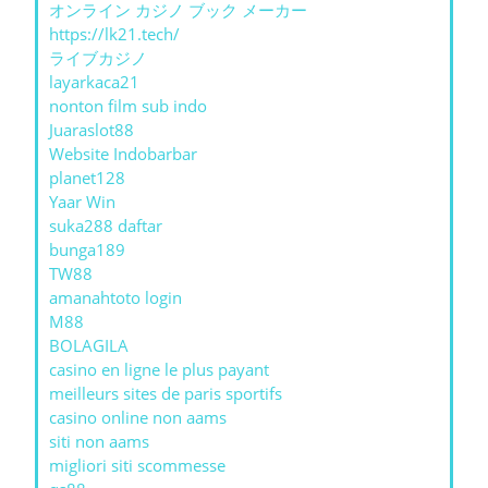
オンライン カジノ ブック メーカー
https://lk21.tech/
ライブカジノ
layarkaca21
nonton film sub indo
Juaraslot88
Website Indobarbar
planet128
Yaar Win
suka288 daftar
bunga189
TW88
amanahtoto login
M88
BOLAGILA
casino en ligne le plus payant
meilleurs sites de paris sportifs
casino online non aams
siti non aams
migliori siti scommesse