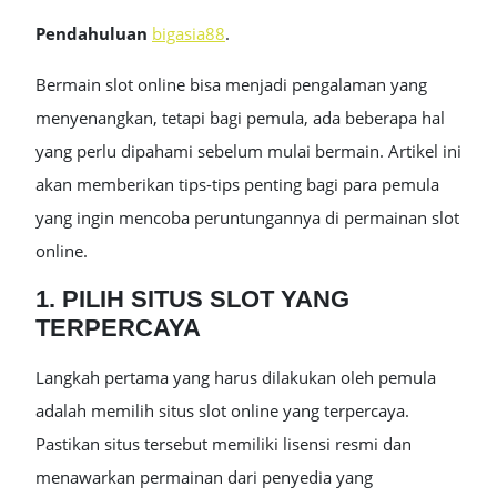
Pendahuluan
bigasia88
.
Bermain slot online bisa menjadi pengalaman yang
menyenangkan, tetapi bagi pemula, ada beberapa hal
yang perlu dipahami sebelum mulai bermain. Artikel ini
akan memberikan tips-tips penting bagi para pemula
yang ingin mencoba peruntungannya di permainan slot
online.
1. PILIH SITUS SLOT YANG
TERPERCAYA
Langkah pertama yang harus dilakukan oleh pemula
adalah memilih situs slot online yang terpercaya.
Pastikan situs tersebut memiliki lisensi resmi dan
menawarkan permainan dari penyedia yang