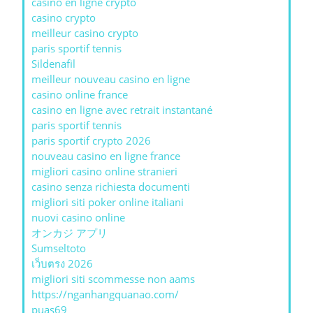
casino en ligne crypto
casino crypto
meilleur casino crypto
paris sportif tennis
Sildenafil
meilleur nouveau casino en ligne
casino online france
casino en ligne avec retrait instantané
paris sportif tennis
paris sportif crypto 2026
nouveau casino en ligne france
migliori casino online stranieri
casino senza richiesta documenti
migliori siti poker online italiani
nuovi casino online
オンカジ アプリ
Sumseltoto
เว็บตรง 2026
migliori siti scommesse non aams
https://nganhangquanao.com/
puas69