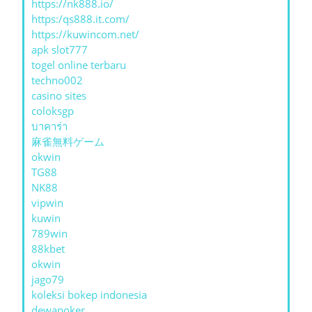
https://nk888.io/
https:/qs888.it.com/
https://kuwincom.net/
apk slot777
togel online terbaru
techno002
casino sites
coloksgp
บาคาร่า
麻雀無料ゲーム
okwin
TG88
NK88
vipwin
kuwin
789win
88kbet
okwin
jago79
koleksi bokep indonesia
dewapoker