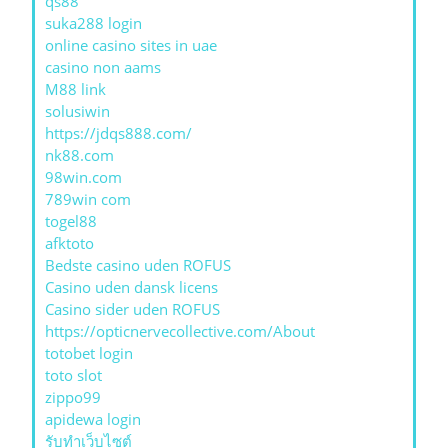
qs88
suka288 login
online casino sites in uae
casino non aams
M88 link
solusiwin
https://jdqs888.com/
nk88.com
98win.com
789win com
togel88
afktoto
Bedste casino uden ROFUS
Casino uden dansk licens
Casino sider uden ROFUS
https://opticnervecollective.com/About
totobet login
toto slot
zippo99
apidewa login
รับทําเว็บไซต์