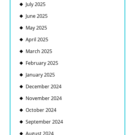
July 2025
June 2025
May 2025
April 2025
March 2025
February 2025
January 2025
December 2024
November 2024
October 2024
September 2024
August 2024