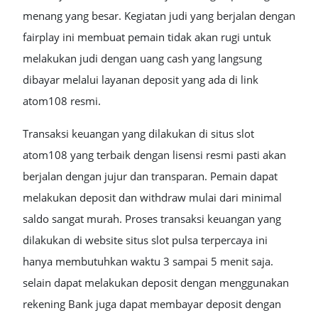
menang yang besar. Kegiatan judi yang berjalan dengan
fairplay ini membuat pemain tidak akan rugi untuk
melakukan judi dengan uang cash yang langsung
dibayar melalui layanan deposit yang ada di link
atom108 resmi.
Transaksi keuangan yang dilakukan di situs slot
atom108 yang terbaik dengan lisensi resmi pasti akan
berjalan dengan jujur dan transparan. Pemain dapat
melakukan deposit dan withdraw mulai dari minimal
saldo sangat murah. Proses transaksi keuangan yang
dilakukan di website situs slot pulsa terpercaya ini
hanya membutuhkan waktu 3 sampai 5 menit saja.
selain dapat melakukan deposit dengan menggunakan
rekening Bank juga dapat membayar deposit dengan