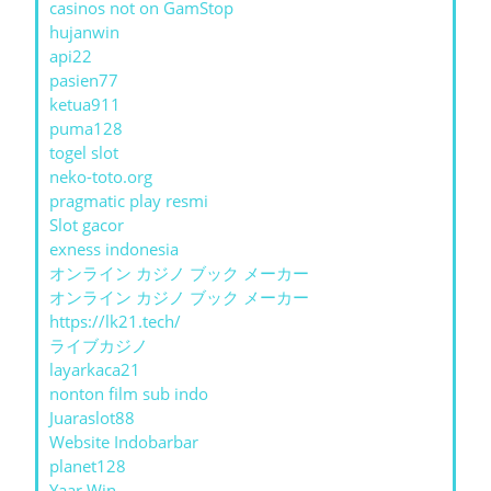
casinos not on GamStop
hujanwin
api22
pasien77
ketua911
puma128
togel slot
neko-toto.org
pragmatic play resmi
Slot gacor
exness indonesia
オンライン カジノ ブック メーカー
オンライン カジノ ブック メーカー
https://lk21.tech/
ライブカジノ
layarkaca21
nonton film sub indo
Juaraslot88
Website Indobarbar
planet128
Yaar Win