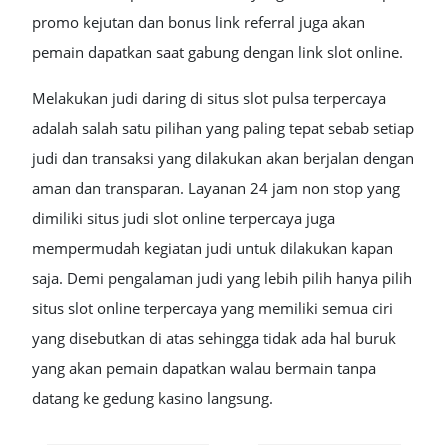
promo kejutan dan bonus link referral juga akan
pemain dapatkan saat gabung dengan link slot online.
Melakukan judi daring di situs slot pulsa terpercaya
adalah salah satu pilihan yang paling tepat sebab setiap
judi dan transaksi yang dilakukan akan berjalan dengan
aman dan transparan. Layanan 24 jam non stop yang
dimiliki situs judi slot online terpercaya juga
mempermudah kegiatan judi untuk dilakukan kapan
saja. Demi pengalaman judi yang lebih pilih hanya pilih
situs slot online terpercaya yang memiliki semua ciri
yang disebutkan di atas sehingga tidak ada hal buruk
yang akan pemain dapatkan walau bermain tanpa
datang ke gedung kasino langsung.
POST