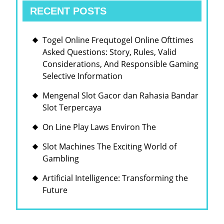
RECENT POSTS
Togel Online Frequtogel Online Ofttimes
Asked Questions: Story, Rules, Valid
Considerations, And Responsible Gaming
Selective Information
Mengenal Slot Gacor dan Rahasia Bandar
Slot Terpercaya
On Line Play Laws Environ The
Slot Machines The Exciting World of
Gambling
Artificial Intelligence: Transforming the
Future