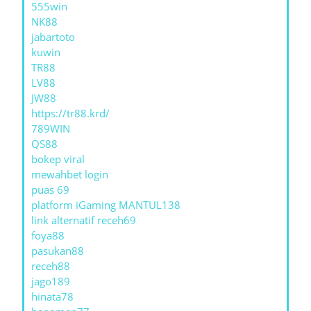
555win
NK88
jabartoto
kuwin
TR88
LV88
JW88
https://tr88.krd/
789WIN
QS88
bokep viral
mewahbet login
puas 69
platform iGaming MANTUL138
link alternatif receh69
foya88
pasukan88
receh88
jago189
hinata78