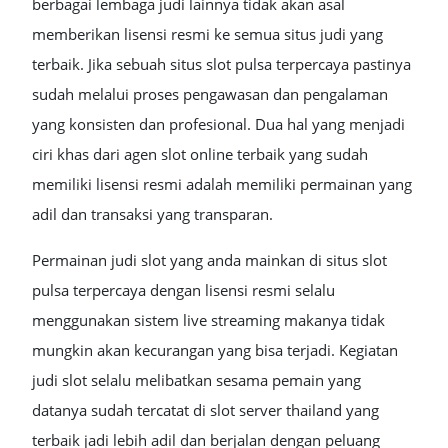
berbagai lembaga judi lainnya tidak akan asal
memberikan lisensi resmi ke semua situs judi yang
terbaik. Jika sebuah situs slot pulsa terpercaya pastinya
sudah melalui proses pengawasan dan pengalaman
yang konsisten dan profesional. Dua hal yang menjadi
ciri khas dari agen slot online terbaik yang sudah
memiliki lisensi resmi adalah memiliki permainan yang
adil dan transaksi yang transparan.
Permainan judi slot yang anda mainkan di situs slot
pulsa terpercaya dengan lisensi resmi selalu
menggunakan sistem live streaming makanya tidak
mungkin akan kecurangan yang bisa terjadi. Kegiatan
judi slot selalu melibatkan sesama pemain yang
datanya sudah tercatat di slot server thailand yang
terbaik jadi lebih adil dan berjalan dengan peluang