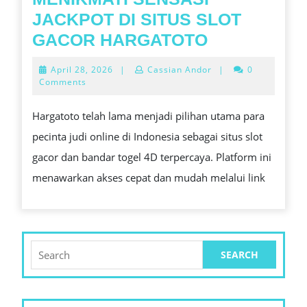
JACKPOT DI SITUS SLOT
MENIKMATI
GACOR HARGATOTO
SENSASI
April
April 28, 2026
|
Cassian Andor
|
0
JACKPOT
28,
Comments
2026
DI
Hargatoto telah lama menjadi pilihan utama para
SITUS
pecinta judi online di Indonesia sebagai situs slot
SLOT
gacor dan bandar togel 4D terpercaya. Platform ini
GACOR
menawarkan akses cepat dan mudah melalui link
HARGATOT
Search
for: