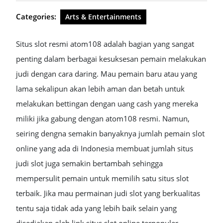
2025
Categories:
Arts & Entertainments
Situs slot resmi atom108 adalah bagian yang sangat
penting dalam berbagai kesuksesan pemain melakukan
judi dengan cara daring. Mau pemain baru atau yang
lama sekalipun akan lebih aman dan betah untuk
melakukan bettingan dengan uang cash yang mereka
miliki jika gabung dengan atom108 resmi. Namun,
seiring dengna semakin banyaknya jumlah pemain slot
online yang ada di Indonesia membuat jumlah situs
judi slot juga semakin bertambah sehingga
mempersulit pemain untuk memilih satu situs slot
terbaik. Jika mau permainan judi slot yang berkualitas
tentu saja tidak ada yang lebih baik selain yang