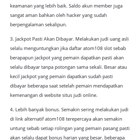
keamanan yang lebih baik. Saldo akun member juga
sangat aman bahkan oleh hacker yang sudah
berpengalaman sekalipun.
3. Jackpot Pasti Akan Dibayar. Melakukan judi uang asli
selalu menguntungkan jika daftar atom108 slot sebab
berapapun jackpot yang pemain dapatkan pasti akan
selalu dibayar tanpa potongan sama sekali. Besar atau
kecil jackpot yang pemain dapatkan sudah pasti
dibayar beberapa saat setelah pemain mendapatkan
kemenangan di website situs judi online.
4. Lebih banyak bonus. Semakin sering melakukan judi
di link alternatif atom108 terepercaya akan semakin
untung sebab setiap rolingan yang pemain pasang pasti
akan selalu dapat bonus harian yang besar. beberapa