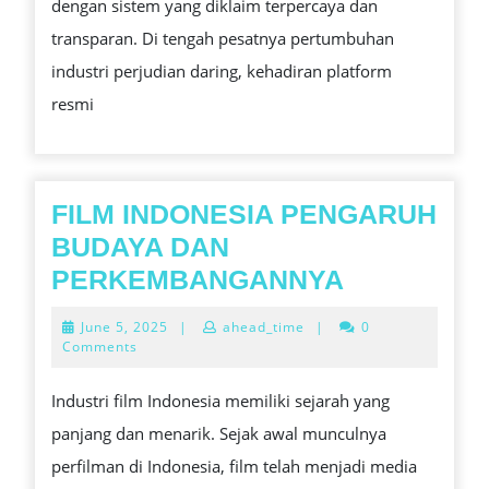
dengan sistem yang diklaim terpercaya dan
ONLINE
transparan. Di tengah pesatnya pertumbuhan
DENGAN
industri perjudian daring, kehadiran platform
SISTEM
resmi
TERPERCAYA
FILM INDONESIA PENGARUH
BUDAYA DAN
FILM
PERKEMBANGANNYA
INDONESI
June
June 5, 2025
|
ahead_time
|
0
PENGARU
5,
Comments
2025
BUDAYA
Industri film Indonesia memiliki sejarah yang
DAN
panjang dan menarik. Sejak awal munculnya
PERKEMB
perfilman di Indonesia, film telah menjadi media