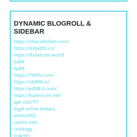
DYNAMIC BLOGROLL &
SIDEBAR
https://nhacai8xbets.com/
https://8xbet00.co/
https://8xbetcom.world
ea88
kp88
https://789fo.com/
https://nk888.io/
https:/qs888.it.com/
https://kuwincom.net/
apk slot777
togel online terbaru
techno002
casino sites
coloksgp
บาคาร่า