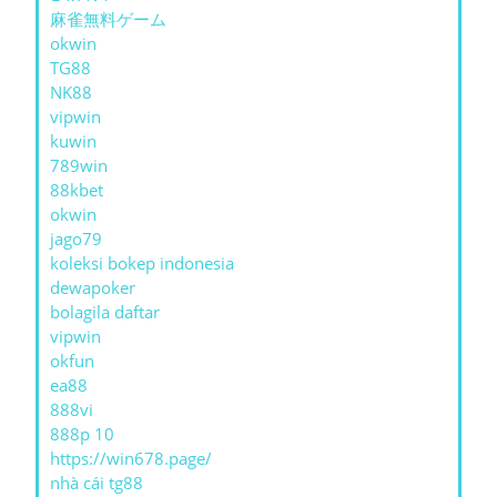
麻雀無料ゲーム
okwin
TG88
NK88
vipwin
kuwin
789win
88kbet
okwin
jago79
koleksi bokep indonesia
dewapoker
bolagila daftar
vipwin
okfun
ea88
888vi
888p 10
https://win678.page/
nhà cái tg88