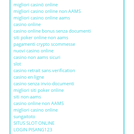
migliori casinò online
migliori casino online non AAMS
migliori casino online aams
casino online
casino online bonus senza documenti
siti poker online non aams
pagamenti crypto scommesse
nuovi casino online
casino non aams sicuri
slot
casino retrait sans verification
casino en ligne
casino senza invio documenti
migliori siti poker online
siti non aams
casino online non AAMS
migliori casino online
sungaitoto
SITUS SLOT ONLINE
LOGIN PISANG123