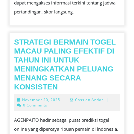
dapat mengakses informasi terkini tentang jadwal
pertandingan, skor langsung,
STRATEGI BERMAIN TOGEL
MACAU PALING EFEKTIF DI
TAHUN INI UNTUK
MENINGKATKAN PELUANG
MENANG SECARA
STRATEGI
KONSISTEN
BERMAIN
November
November 20, 2025
|
Cassian Andor
|
TOGEL
20,
0 Comments
2025
MACAU
AGENPAITO hadir sebagai pusat prediksi togel
PALING
online yang dipercaya ribuan pemain di Indonesia.
EFEKTIF