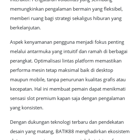
memungkinkan pengalaman bermain yang fleksibel,
memberi ruang bagi strategi sekaligus hiburan yang
berkelanjutan.
Aspek kenyamanan pengguna menjadi fokus penting
melalui antarmuka yang intuitif dan ramah di berbagai
perangkat. Optimalisasi lintas platform memastikan
performa mesin tetap maksimal baik di desktop
maupun mobile, tanpa penurunan kualitas grafis atau
kecepatan. Hal ini membuat pemain dapat menikmati
sensasi slot premium kapan saja dengan pengalaman
yang konsisten.
Dengan dukungan teknologi terbaru dan pendekatan
desain yang matang, BATIK88 menghadirkan ekosistem