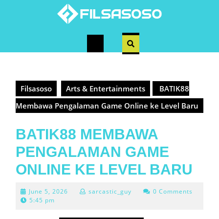
Skip
to
content
Open
Button
Filsasoso
Arts & Entertainments
BATIK88
Membawa Pengalaman Game Online ke Level Baru
BATIK88 MEMBAWA
PENGALAMAN GAME
ONLINE KE LEVEL BARU
June
June 5, 2026
sarcastic_guy
0 Comments
5,
5:45 pm
2026