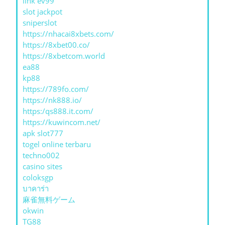
link ev99
slot jackpot
sniperslot
https://nhacai8xbets.com/
https://8xbet00.co/
https://8xbetcom.world
ea88
kp88
https://789fo.com/
https://nk888.io/
https:/qs888.it.com/
https://kuwincom.net/
apk slot777
togel online terbaru
techno002
casino sites
coloksgp
บาคาร่า
麻雀無料ゲーム
okwin
TG88