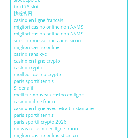
bro178 slot
快连官网
casino en ligne francais
migliori casino online non AAMS
migliori casino online non AAMS
siti scommesse non aams sicuri
migliori casinò online
casino sans kyc
casino en ligne crypto
casino crypto
meilleur casino crypto
paris sportif tennis
Sildenafil
meilleur nouveau casino en ligne
casino online france
casino en ligne avec retrait instantané
paris sportif tennis
paris sportif crypto 2026
nouveau casino en ligne france
migliori casino online stranieri