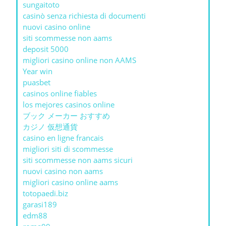
sungaitoto
casinò senza richiesta di documenti
nuovi casino online
siti scommesse non aams
deposit 5000
migliori casino online non AAMS
Year win
puasbet
casinos online fiables
los mejores casinos online
ブック メーカー おすすめ
カジノ 仮想通貨
casino en ligne francais
migliori siti di scommesse
siti scommesse non aams sicuri
nuovi casino non aams
migliori casino online aams
totopaedi.biz
garasi189
edm88