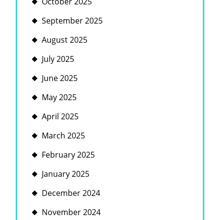
October 2025
September 2025
August 2025
July 2025
June 2025
May 2025
April 2025
March 2025
February 2025
January 2025
December 2024
November 2024